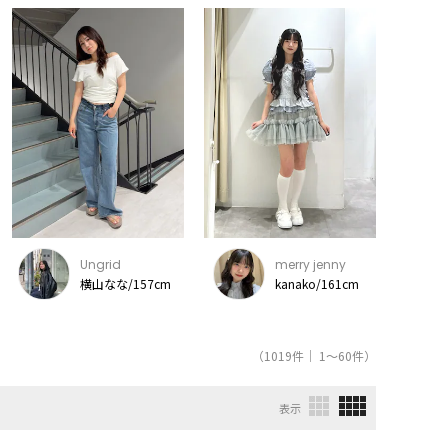
Ungrid
merry jenny
横山なな/157cm
kanako/161cm
（1019件｜ 1～60件）
表示