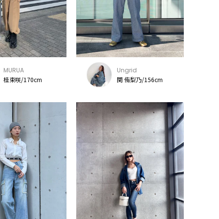
MURUA
Ungrid
桂束咲/170cm
関 侑梨乃/156cm