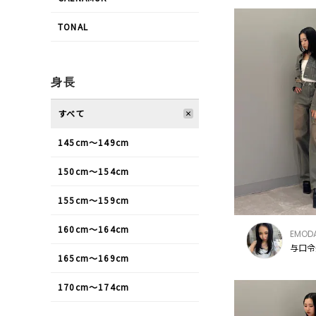
TONAL
身長
すべて
145cm〜149cm
150cm〜154cm
155cm〜159cm
160cm〜164cm
EMOD
与口令
165cm〜169cm
170cm〜174cm