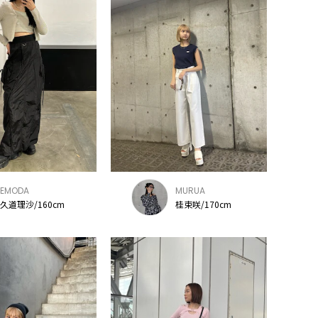
EMODA
MURUA
久道理沙/160cm
桂束咲/170cm