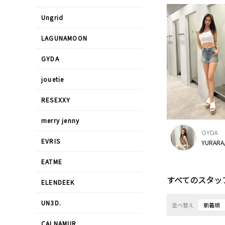
Ungrid
LAGUNAMOON
GYDA
jouetie
RESEXXY
merry jenny
GYDA
EVRIS
YURARA
EATME
すべてのスタッ
ELENDEEK
UN3D.
並べ替え
新着順
CALNAMUR