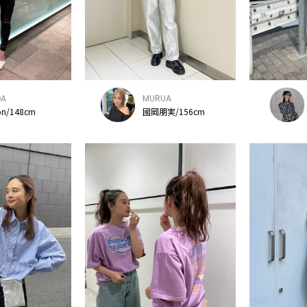
DA
MURUA
on/148cm
國岡朋実/156cm