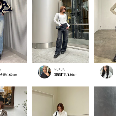
A
MURUA
央奈/160cm
國岡朋実/156cm