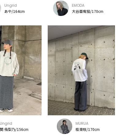
Ungrid
EMODA
あや/164cm
大谷亜宥茄/170cm
Ungrid
MURUA
関 侑梨乃/156cm
桂束咲/170cm