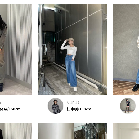
A
MURUA
央奈/160cm
桂束咲/170cm