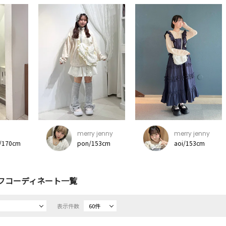
merry jenny
merry jenny
/170cm
pon/153cm
aoi/153cm
フコーディネート一覧
表示件数
60件