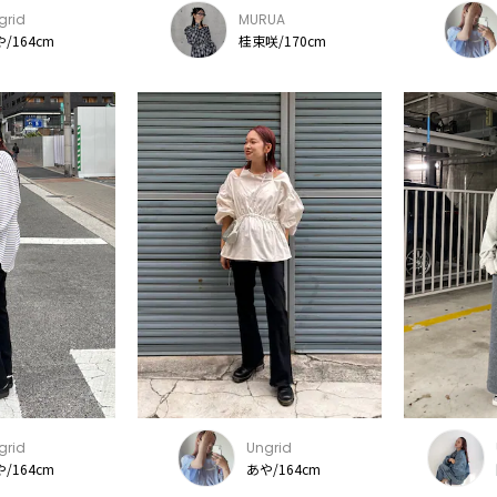
grid
MURUA
/164cm
桂束咲/170cm
grid
Ungrid
/164cm
あや/164cm