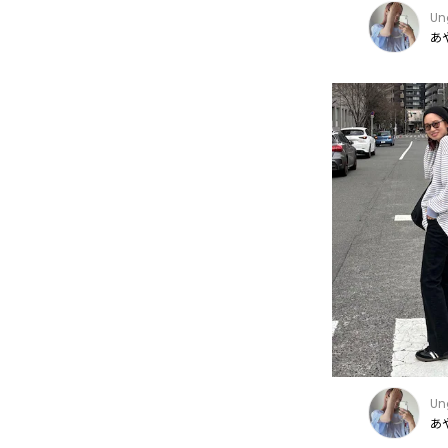
Un
あや
Un
あや