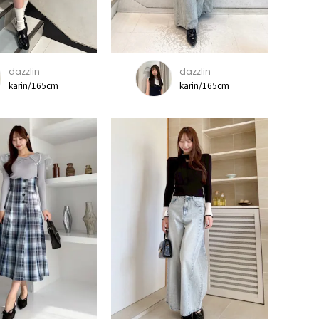
dazzlin
dazzlin
karin/165cm
karin/165cm