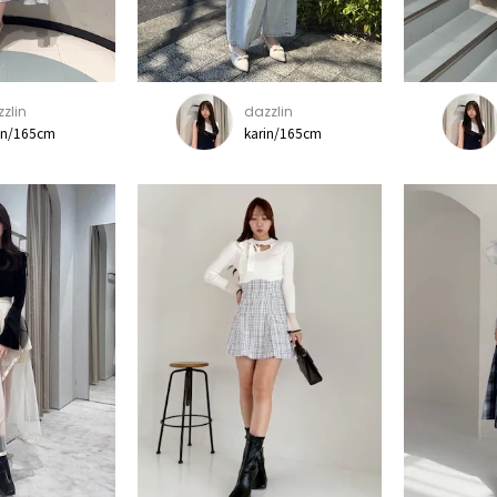
zlin
dazzlin
in/165cm
karin/165cm