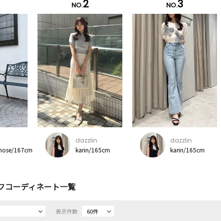
2
3
NO.
NO.
dazzlin
dazzlin
inose/167cm
karin/165cm
karin/165cm
フコーディネート一覧
表示件数
60件