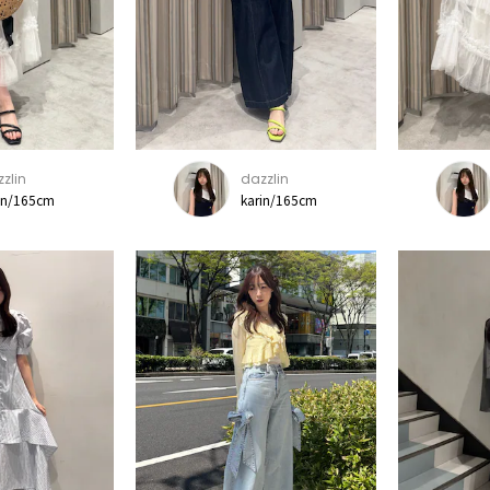
zlin
dazzlin
in/165cm
karin/165cm