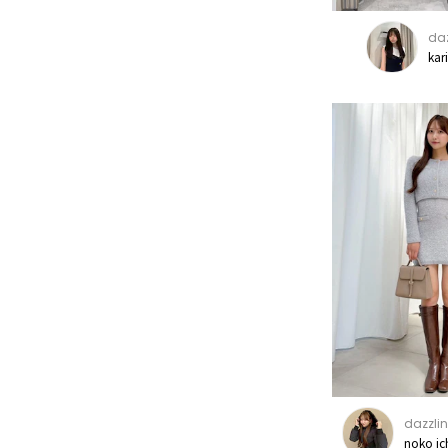
daz
kar
dazzlin
noko i