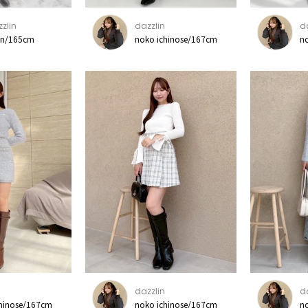
zlin
dazzlin
d
in/165cm
noko ichinose/167cm
n
dazzlin
d
chinose/167cm
noko ichinose/167cm
n