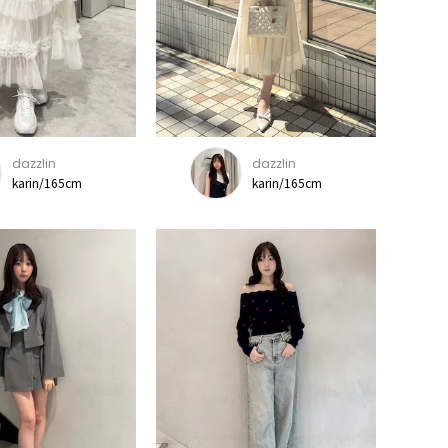
dazzlin
dazzlin
karin/165cm
karin/165cm