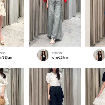
zlin
dazzlin
in/165cm
karin/165cm