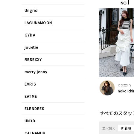
1
NO.
Ungrid
LAGUNAMOON
GYDA
jouetie
RESEXXY
merry jenny
EVRIS
dazzlin
noko ich
EATME
ELENDEEK
すべてのスタッ
UN3D.
並べ替え
新着順
CALNAMUR