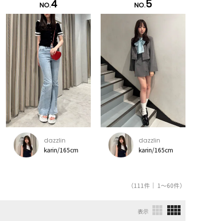
4
5
NO.
NO.
dazzlin
dazzlin
karin/165cm
karin/165cm
（111件｜ 1～60件）
表示