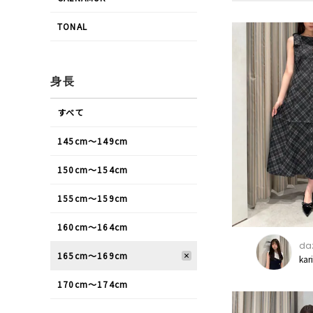
TONAL
身長
すべて
145cm〜149cm
150cm〜154cm
155cm〜159cm
160cm〜164cm
daz
165cm〜169cm
kar
170cm〜174cm