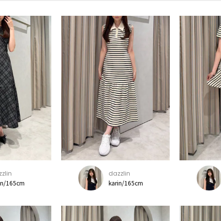
zlin
dazzlin
in/165cm
karin/165cm