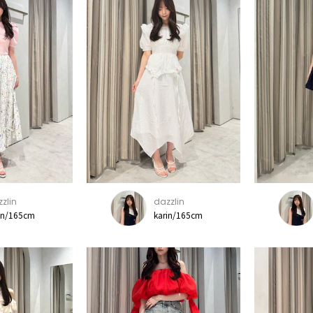
zlin
dazzlin
in/165cm
karin/165cm