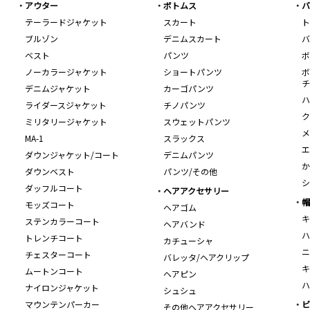
アウター
ボトムス
バ
テーラードジャケット
スカート
ト
ブルゾン
デニムスカート
バ
ベスト
パンツ
ボ
ノーカラージャケット
ショートパンツ
ボ
チ
デニムジャケット
カーゴパンツ
ハ
ライダースジャケット
チノパンツ
ク
ミリタリージャケット
スウェットパンツ
メ
MA-1
スラックス
エ
ダウンジャケット/コート
デニムパンツ
か
ダウンベスト
パンツ/その他
シ
ダッフルコート
ヘアアクセサリー
帽
モッズコート
ヘアゴム
キ
ステンカラーコート
ヘアバンド
ハ
トレンチコート
カチューシャ
ニ
チェスターコート
バレッタ/ヘアクリップ
キ
ムートンコート
ヘアピン
ハ
ナイロンジャケット
シュシュ
マウンテンパーカー
ビ
その他ヘアアクセサリー