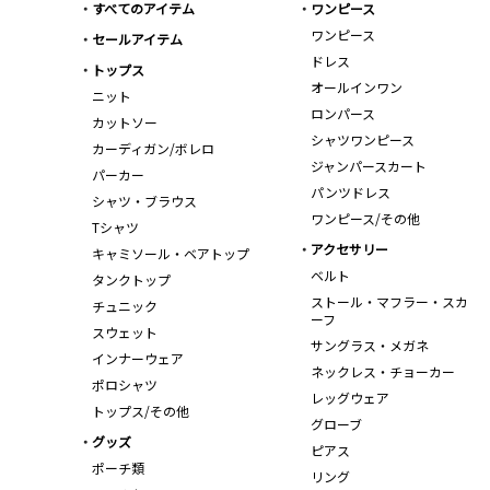
すべてのアイテム
ワンピース
ワンピース
セールアイテム
ドレス
トップス
オールインワン
ニット
ロンパース
カットソー
シャツワンピース
カーディガン/ボレロ
ジャンパースカート
パーカー
パンツドレス
シャツ・ブラウス
ワンピース/その他
Tシャツ
アクセサリー
キャミソール・ベアトップ
ベルト
タンクトップ
ストール・マフラー・スカ
チュニック
ーフ
スウェット
サングラス・メガネ
インナーウェア
ネックレス・チョーカー
ポロシャツ
レッグウェア
トップス/その他
グローブ
グッズ
ピアス
ポーチ類
リング