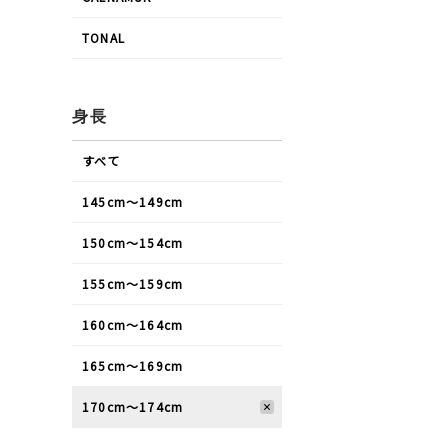
TONAL
身長
すべて
145cm〜149cm
150cm〜154cm
155cm〜159cm
160cm〜164cm
165cm〜169cm
170cm〜174cm