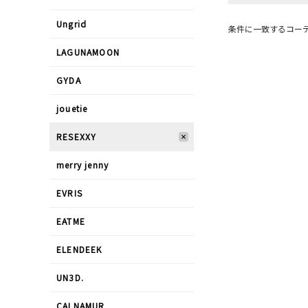
Ungrid
条件に一致するコー
LAGUNAMOON
GYDA
jouetie
RESEXXY
merry jenny
EVRIS
EATME
ELENDEEK
UN3D.
CALNAMUR