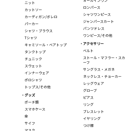
オールインワン
ニット
ロンパース
カットソー
シャツワンピース
カーディガン/ボレロ
ジャンパースカート
パーカー
パンツドレス
シャツ・ブラウス
ワンピース/その他
Tシャツ
アクセサリー
キャミソール・ベアトップ
ベルト
タンクトップ
ストール・マフラー・スカ
チュニック
ーフ
スウェット
サングラス・メガネ
インナーウェア
ネックレス・チョーカー
ポロシャツ
レッグウェア
トップス/その他
グローブ
グッズ
ピアス
ポーチ類
リング
スマホケース
ブレスレット
傘
イヤリング
サイフ
つけ襟
マスク