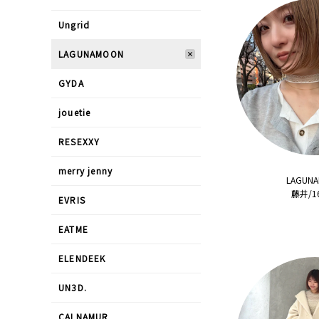
Ungrid
LAGUNAMOON
GYDA
jouetie
RESEXXY
merry jenny
LAGUN
藤井/1
EVRIS
EATME
ELENDEEK
UN3D.
CALNAMUR