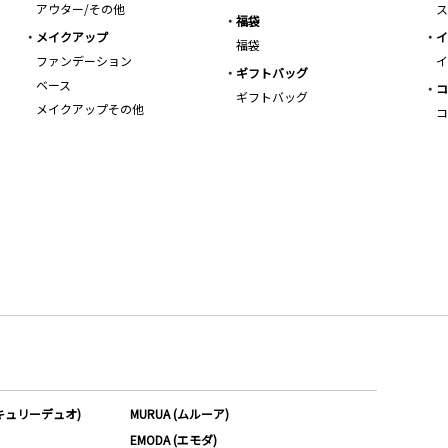
アウター/その他
ス
福袋
メイクアップ
イ
福袋
ファンデーション
イ
ギフトバッグ
ベース
コ
ギフトバッグ
メイクアップその他
コ
ーキュリーデュオ)
MURUA (ムルーア)
EMODA (エモダ)