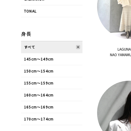
TONAL
身長
すべて
LAGUN
NAO YAMAM
145cm〜149cm
150cm〜154cm
155cm〜159cm
160cm〜164cm
165cm〜169cm
170cm〜174cm