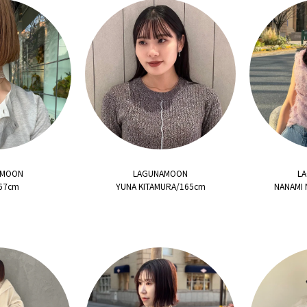
AMOON
LAGUNAMOON
L
67cm
YUNA KITAMURA/165cm
NANAMI