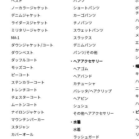
ベスト
パンツ
ボ
ノーカラージャケット
ショートパンツ
ボ
チ
デニムジャケット
カーゴパンツ
ハ
ライダースジャケット
チノパンツ
ク
ミリタリージャケット
スウェットパンツ
メ
MA-1
スラックス
エ
ダウンジャケット/コート
デニムパンツ
か
ダウンベスト
パンツ/その他
シ
ダッフルコート
ヘアアクセサリー
帽
モッズコート
ヘアゴム
キ
ピーコート
ヘアバンド
ハ
ステンカラーコート
カチューシャ
ニ
トレンチコート
バレッタ/ヘアクリップ
キ
チェスターコート
ヘアピン
ハ
ムートンコート
シュシュ
ナイロンジャケット
ビ
その他ヘアアクセサリー
マウンテンパーカー
ヘ
水着
スタジャン
フ
水着
カバーオール
リ
ラッシュガード