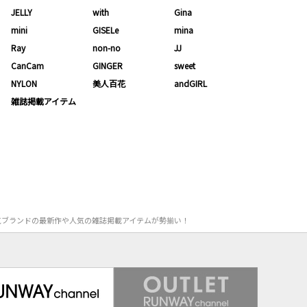
JELLY
with
Gina
mini
GISELe
mina
Ray
non-no
JJ
CanCam
GINGER
sweet
NYLON
美人百花
andGIRL
雑誌掲載アイテム
。人気ブランドの最新作や人気の雑誌掲載アイテムが勢揃い！