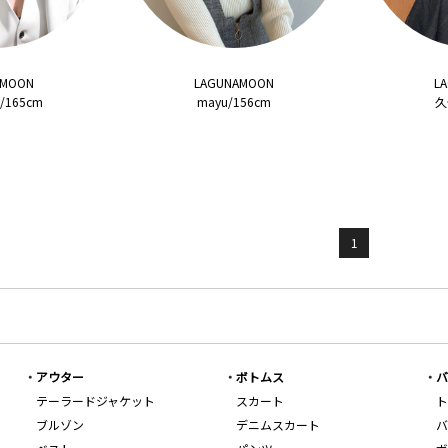
AMOON
LAGUNAMOON
L
A/165cm
mayu/156cm
久
1
アウター
ボトムス
バ
テーラードジャケット
スカート
ト
ブルゾン
デニムスカート
バ