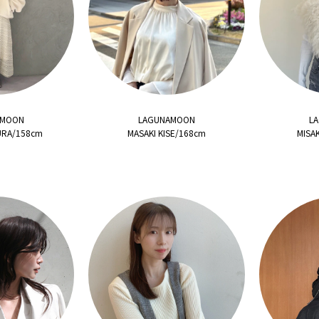
AMOON
LAGUNAMOON
L
URA/158cm
MASAKI KISE/168cm
MISA