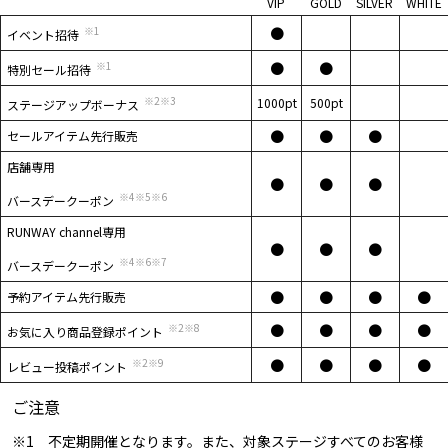
VIP
GOLD
SILVER
WHITE
※1
●
イベント招待
※1
●
●
特別セール招待
※2※3
1000pt
500pt
ステージアップボーナス
●
●
●
セールアイテム先行販売
店舗専用
●
●
●
※4※5※6
バースデークーポン
RUNWAY channel専用
●
●
●
※4※6※7
バースデークーポン
●
●
●
●
予約アイテム先行販売
※2※8
●
●
●
●
お気に入り商品登録ポイント
※2※9
●
●
●
●
レビュー投稿ポイント
ご注意
※1 不定期開催となります。また、対象ステージすべてのお客様