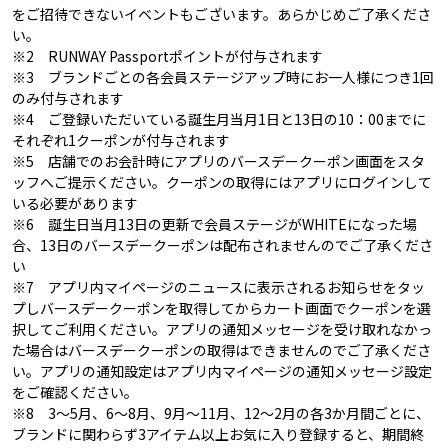
をご招待できないイベントもございます。あらかじめご了承くださ
い。
※2 RUNWAY Passportポイントが付与されます
※3 ブランドごとの各会員ステージアップ時にお一人様につき1回
のみ付与されます
※4 ご登録いただいている誕生月当月1日と13日の10：00までに
それぞれ1クーポンが付与されます
※5 店舗でのお会計時にアプリのバースデークーポン画面をスタ
ッフへご提示ください。クーポンの取得にはアプリにログインして
いる必要があります
※6 誕生日当月13日の更新で会員ステージがWHITEになった場
合、13日のバースデークーポンは配布されませんのでご了承くださ
い
※7 アプリ内マイページのニュースに表示されるお知らせをタッ
プしバースデークーポンを取得してからカート画面でクーポンを選
択してご利用ください。アプリの通知メッセージを受け取れなかっ
た場合はバースデークーポンの取得はできませんのでご了承くださ
い。アプリの通知設定はアプリ内マイページの通知メッセージ設定
をご確認ください。
※8 3～5月、6～8月、9月～11月、12～2月の各3か月間ごとに、
ブランドに関わらず3アイテム以上お気に入り登録すると、期間終