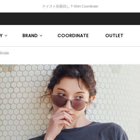
テイスト別着回し T-Shirt Coordinate
Y
BRAND
COORDINATE
OUTLET
nate