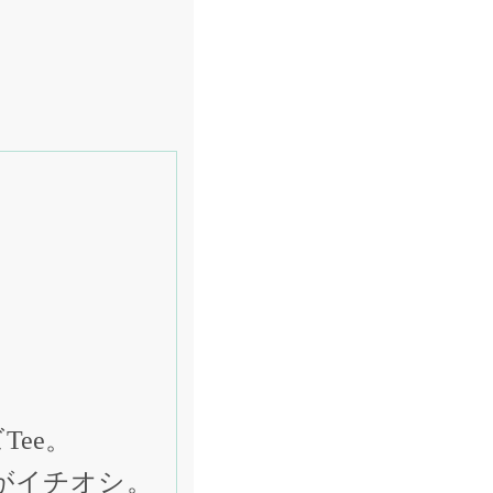
ee。
がイチオシ。