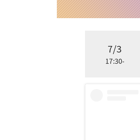
7/3
17:30-