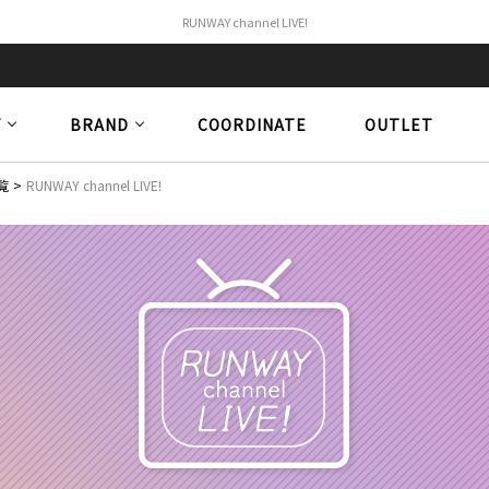
RUNWAY channel LIVE!
Y
BRAND
COORDINATE
OUTLET
覧
RUNWAY channel LIVE!