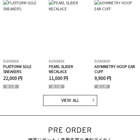
ELENDEEK
ELENDEEK
ELENDEEK
PLATFORM SOLE
PEARL SLIDER
ASYMMETRY HOOP EAR
SNEAKERS
NECKLACE
CUFF
22,000 円
11,000 円
9,900 円
VIEW ALL
確実にゲット！季節先取り予約アイテム