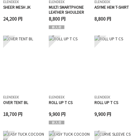
ELENDEEK
ELENDEEK
ELENDEEK
SHEER MESH JK
MULTI SMARTPHONE
ASYME HEM T-SHIRT
LEATHER SHOULDER
24,200 円
8,800 円
8,800 円
4
5
6
ELENDEEK
ELENDEEK
ELENDEEK
OVER TENT BL
ROLL UP T CS
ROLL UP T CS
18,700 円
9,900 円
9,900 円
7
8
9