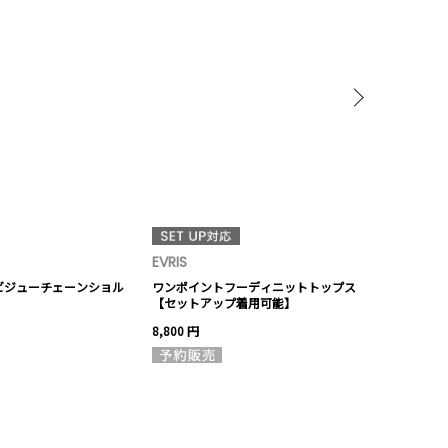
EVRIS
EVRIS
ビジューチェーンショル
ワンポイントフーディニットトップス
ダブルジャガ
【セットアップ着用可能】
【セットアッ
8,800 円
6,600 円