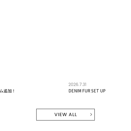
2026.7.31
ム追加！
DENIM FUR SET UP
VIEW ALL