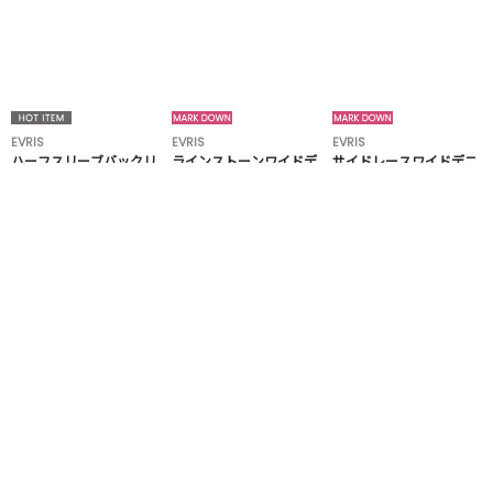
EVRIS
EVRIS
EVRIS
ハーフスリーブバックリ
ラインストーンワイドデ
サイドレースワイドデニ
ボンスクエアネックトッ
ニムパンツ
ムパンツ
プス
6,600 円
10,290 円
8,640 円
40%OFF
40%OFF
VIEW ALL
アウトレットアイテムを見る