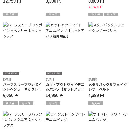
12,750 円
3,300 円
8,880 円
20%OFF
EVRIS
EVRIS
EVRIS
ハーフスリーブワンポイ
カットアウトワイドデニ
メタルバックルフェイク
ントヘンリーネックトッ
ムパンツ【セットアップ
レザーベルト
プス
着用可能】
6,050 円
14,950 円
4,389 円