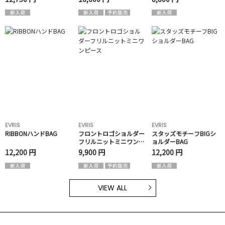
EVRIS
EVRIS
EVRIS
RIBBONハンドBAG
フロントロゴショルダー
スタッズモチーフBIGシ
フリルニットミニワンピ
ョルダーBAG
ース
12,200 円
9,900 円
12,200 円
VIEW ALL