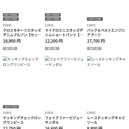
EVRIS
EVRIS
EVRIS
クロスモチーフスタッズ
マイクロミニスタッズデ
バックルベルトエンジニ
デニムブルゾン【セット
ニムショートパンツ【セ
アブーツ
アップ着用可能】
ットアップ着用可能】
19,900 円
12,200 円
17,700 円
EVRIS
EVRIS
EVRIS
ドッキングチェックロン
フェイクファービジュー
レースドッキングキャミ
グワンピース
サンダル
ソール
12,750 円
16,600 円
8,800 円