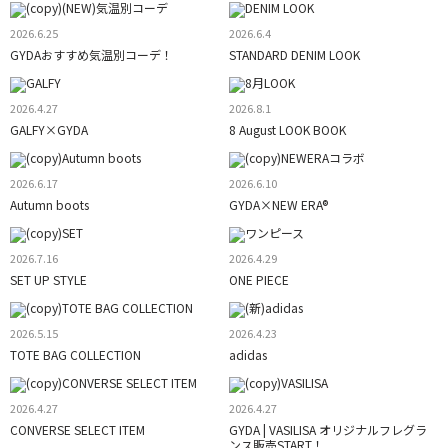
2026.6.25
2026.6.4
GYDAおすすめ気温別コーデ！
STANDARD DENIM LOOK
2026.4.27
2026.8.1
GALFY×GYDA
8 August LOOK BOOK
2026.6.17
2026.6.10
Autumn boots
GYDA×NEW ERA®
2026.7.16
2026.4.29
SET UP STYLE
ONE PIECE
2026.5.15
2026.4.23
TOTE BAG COLLECTION
adidas
2026.4.27
2026.4.27
CONVERSE SELECT ITEM
GYDA | VASILISA オリジナルフレグラ
ンス販売START！