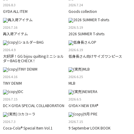
2026.8.3
2026.7.24
GYDA ALL ITEM
Goods collection
2026.7.16
2026.5.19
再入荷アイテム
2026 SUMMER T-shirts
2026.4.9
2026.6.19
大好評！GG bijou quiltingミニショル
低身長さん向けサイズワンピース
ダーBAGをCHECK！
2026.4.16
2026.6.25
TINY DENIM
MLB
2026.7.15
2026.6.5
DC×GYDA SPECIAL COLLABORATION
GYDA×NEW ERA®
2026.7.3
2026.7.15
Coca-Cola® Special Item Vol.1
9 September LOOK BOOK