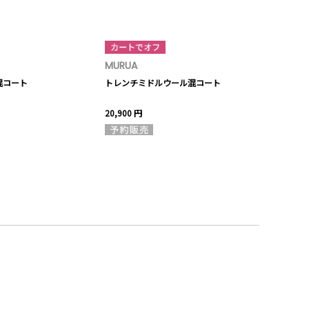
MURUA
MURUA
混コート
トレンチミドルウール混コート
ラメセミフレ
20,900 円
15,950 円