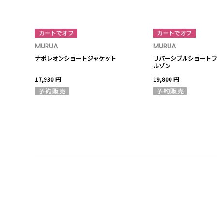
MURUA
MURUA
パンツ
ナポレオンショートジャケット
リバーシブルショートフ
ルゾン
17,930 円
19,800 円