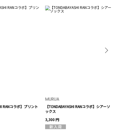
MURUA
MURUA
SHI RANコラボ】プリント
【TONDABAYASHI RANコラボ】シアーソ
【TONDABA
ックス
ッグ
3,300 円
6,490 円