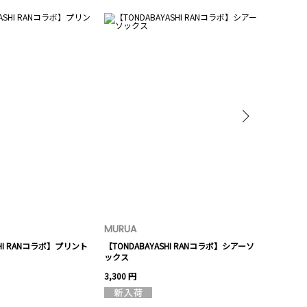
MURUA
MURUA
SHI RANコラボ】プリント
【TONDABAYASHI RANコラボ】シアーソ
【TONDABA
ックス
ッグ
3,300 円
6,490 円