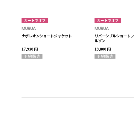
MURUA
MURUA
パンツ
ナポレオンショートジャケット
リバーシブルショートフ
ルゾン
17,930 円
19,800 円