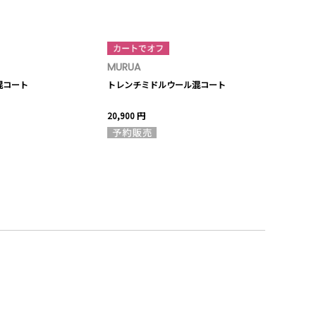
MURUA
MURUA
混コート
トレンチミドルウール混コート
ラメセミフレ
20,900 円
15,950 円