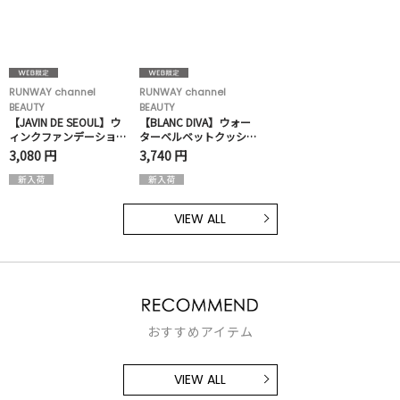
RUNWAY channel
RUNWAY channel
BEAUTY
BEAUTY
【JAVIN DE SEOUL】ウ
【BLANC DIVA】ウォー
ィンクファンデーション
ターベルベットクッショ
パクト
ンファクト
3,080 円
3,740 円
VIEW ALL
おすすめアイテム
VIEW ALL