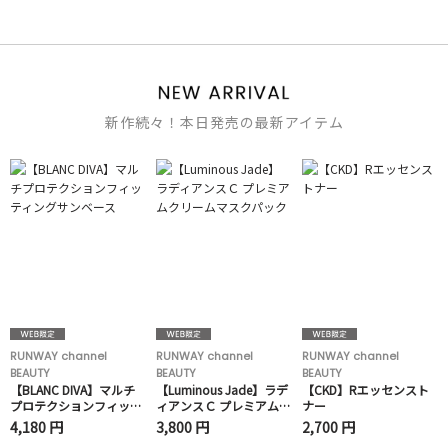
新作続々！本日発売の最新アイテム
RUNWAY channel
RUNWAY channel
RUNWAY channel
BEAUTY
BEAUTY
BEAUTY
【BLANC DIVA】マルチ
【Luminous Jade】ラデ
【CKD】Rエッセンスト
プロテクションフィッテ
ィアンスＣ プレミアムク
ナー
ィングサンベース
リームマスクパック
4,180 円
3,800 円
2,700 円