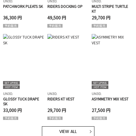
UN3D.
UN3D.
UN3D.
PATCHWORK PLEATS SK
RIDERS DOCKING OP
MULTI STRIPE TURTLE
KT
36,300 円
49,500 円
29,700 円
UN3D.
UN3D.
UN3D.
GLOSSY TUCK DRAPE
RIDERS KT VEST
ASYMMETRY MIX VEST
SK
33,000 円
29,700 円
27,500 円
VIEW ALL