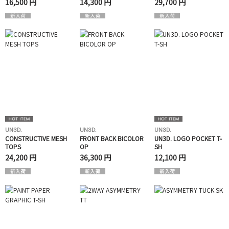
16,500 円
14,300 円
29,700 円
UN3D.
UN3D.
UN3D.
CONSTRUCTIVE MESH
FRONT BACK BICOLOR
UN3D. LOGO POCKET T-
TOPS
OP
SH
24,200 円
36,300 円
12,100 円