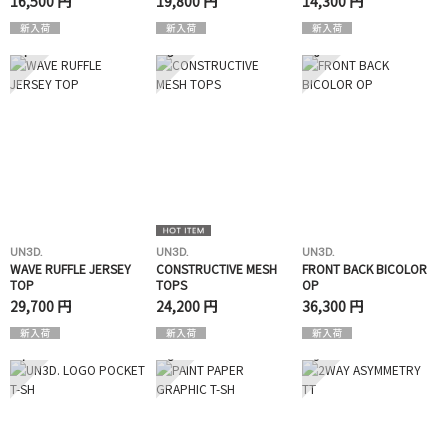
16,500 円
19,800 円
14,300 円
4
5
6
UN3D.
UN3D.
UN3D.
WAVE RUFFLE JERSEY
CONSTRUCTIVE MESH
FRONT BACK BICOLOR
TOP
TOPS
OP
29,700 円
24,200 円
36,300 円
7
8
9