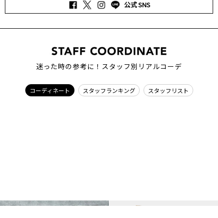
公式 SNS
迷った時の参考に！スタッフ別リアルコーデ
コーディネート
スタッフランキング
スタッフリスト
D.
UN3
RI/161cm
AYA