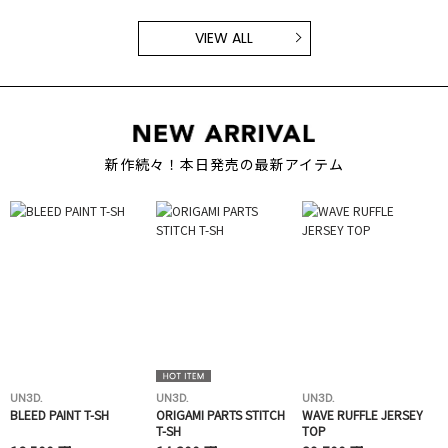
VIEW ALL
新作続々！本日発売の最新アイテム
UN3D.
UN3D.
UN3D.
BLEED PAINT T-SH
ORIGAMI PARTS STITCH
WAVE RUFFLE JERSEY
T-SH
TOP