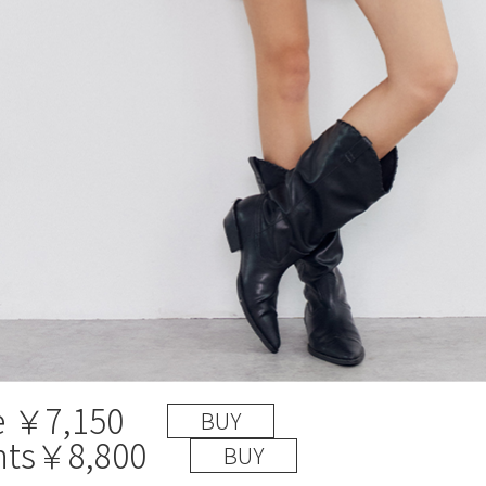
e ￥7,150
BUY
nts￥8,800
BUY