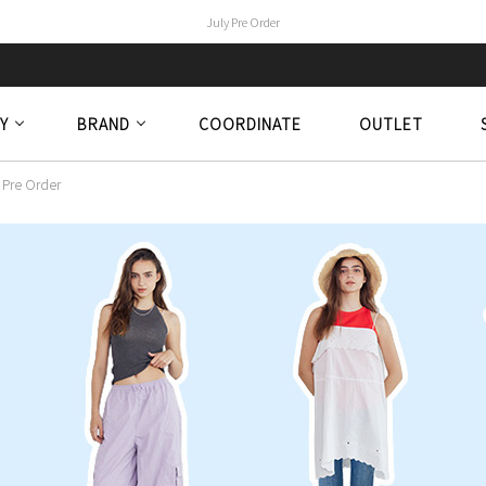
July Pre Order
Y
BRAND
COORDINATE
OUTLET
 Pre Order