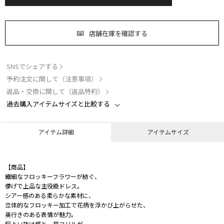
店舗在庫を確認する
SNSでシェアする
予約注文に関して（注意事項）
返品・交換に関して（返品特約）
過去購入アイテムサイズと比較する
アイテム詳細
アイテムサイズ
【商品】
繊細なフロッキーフラワーが紡ぐ、
儚げで上品な主役級ドレス。
シアー感のある柔らかな素材に、
立体的なフロッキー加工で花柄を浮かび上がらせた、
奥行きのある表情が魅力。
程よい抜け感と、肩フリルが