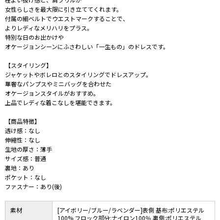
女性らしさを最大限に引き立ててくれます。
付属の細ベルトでウエストマークすることで、
よりレディなメリハリをプラス。
特別な日のお出かけや
オケージョンシーンにふさわしい「一生もの」のドレスです。
【スタイリング】
ジャケットやボレロとのスタイリングでドレスアップ。
華奢なパンプスやミニバッグを合わせた
オケージョンスタイルがおすすめ。
上品でレディな着こなしを堪能できます。
【商品特徴】
透け感：なし
伸縮性：なし
生地の厚さ：薄手
サイズ感：普通
裏地：あり
ポケット：なし
ファスナー：あり(後)
素材
[アイボリー/ブルー/ラベンダー]表側 基布:ポリエステル
100% フロック部分:ナイロン100％ 裏側:ポリエステル