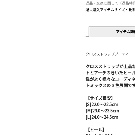
返品・交換に関して（返品特
過去購入アイテムサイズと比
アイテム詳
クロスストラップブーティ
クロスストラップが上品
トとアーチのきいたヒー
性がよく様々なコーディ
トミックスの３色展開で
【サイズ目安】
[S]22.0～22.5cm
[M]23.0～23.5cm
[L]24.0～24.5cm
【ヒール】