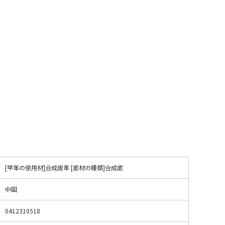
[甲革の使用材]合成皮革 [底材の種類]合成底
中国
0412310518