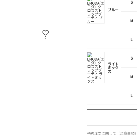
S
ブルー
M
0
L
S
ライト
ミック
ス
M
L
予約注文に関して（注意事項