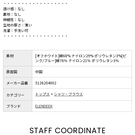
・・・・・・・・・・・・・・・・・・
透け感：なし
裏地：なし
伸縮性：なし
生地の厚さ：薄い
洗濯：手洗い可
・・・・・・・・・・・・・・・・・・
素材
[オフホワイト]綿68% ナイロン29% ポリウレタン3%[ピ
ンク/ブルー]綿76％ ナイロン21％ ポリウレタン3％
原産国
中国
メーカー品番
5126204002
トップス
シャツ・ブラウス
カテゴリー
ブランド
ELENDEEK
STAFF COORDINATE