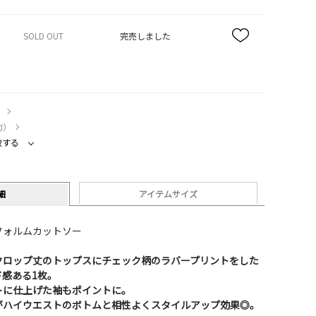
SOLD OUT
完売しました
）
約）
較する
細
アイテムサイズ
フォルムカットソー
クロップ丈のトップスにチェック柄のラバープリントをした
感ある1枚。
トに仕上げた袖もポイントに。
がハイウエストのボトムと相性よくスタイルアップ効果◎。