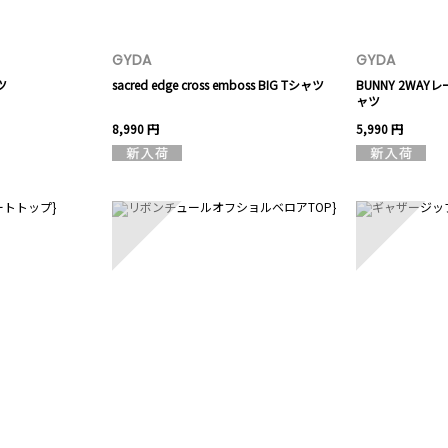
GYDA
GYDA
ツ
sacred edge cross emboss BIG Tシャツ
BUNNY 2WA
ャツ
8,990 円
5,990 円
8
9