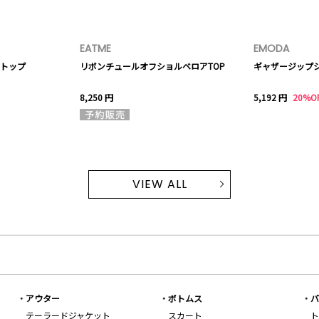
EATME
EMODA
トップ
リボンチュールオフショルベロアTOP
ギャザージップ
8,250 円
5,192 円
20%O
VIEW ALL
アウター
ボトムス
バ
テーラードジャケット
スカート
ト