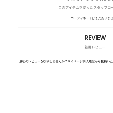
このアイテムを使ったスタッフコ
コーディネートはまだありま
REVIEW
着用レビュー
最初のレビューを投稿しませんか？マイページ購入履歴から投稿いた
評
価
値
な
し