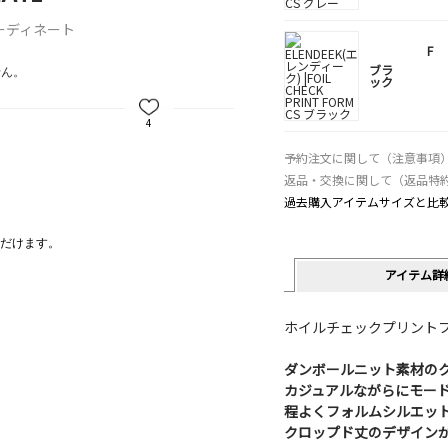
ーディネート
F
ブラ
せん。
ック
4
予約注文に関して（注意事項
返品・交換に関して（返品特
過去購入アイテムサイズと比
だけます。
アイテム詳
ホイルチェックプリント
ダンボールニット素材の
カジュアルながらにモード
程よくフォルムシルエッ
クロップド丈のデザイン