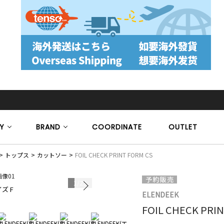
Y
BRAND
COORDINATE
OUTLET
トップス
カットソー
FOIL CHECK PRINT FORM CS
1
/
23
ズ F
モデル身長 17
ELENDEEK
FOIL CHECK PRI