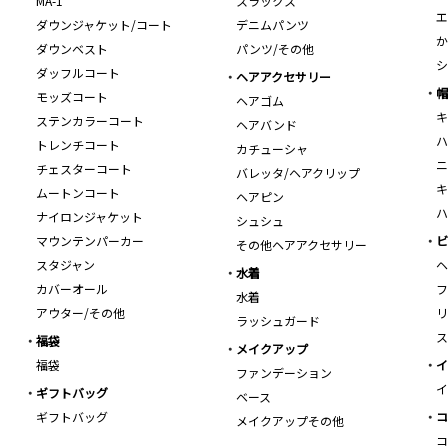
MA-1
スラックス
エ
ダウンジャケット/コート
デニムパンツ
か
ダウンベスト
パンツ/その他
シ
ダッフルコート
ヘアアクセサリー
帽
モッズコート
ヘアゴム
キ
ステンカラーコート
ヘアバンド
ハ
トレンチコート
カチューシャ
ニ
チェスターコート
バレッタ/ヘアクリップ
キ
ムートンコート
ヘアピン
ハ
ナイロンジャケット
シュシュ
マウンテンパーカー
ビ
その他ヘアアクセサリー
スタジャン
ヘ
水着
カバーオール
フ
水着
アウター/その他
リ
ラッシュガード
ス
福袋
メイクアップ
福袋
イ
ファンデーション
イ
ギフトバッグ
ベース
ギフトバッグ
コ
メイクアップその他
コ