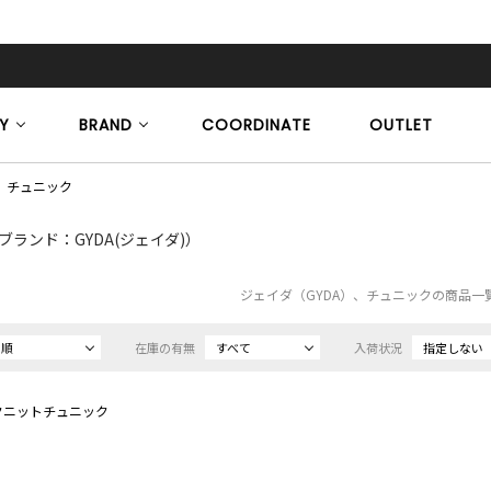
Y
BRAND
COORDINATE
OUTLET
チュニック
ブランド：GYDA(ジェイダ)）
ジェイダ（GYDA）、チュニックの商品一
め順
在庫の有無
すべて
入荷状況
指定しない