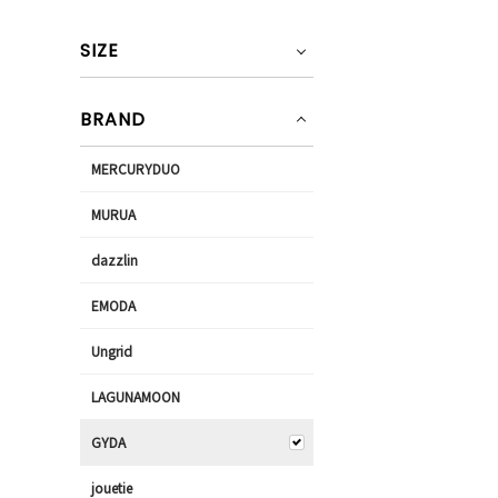
SIZE
BRAND
MERCURYDUO
MURUA
dazzlin
EMODA
Ungrid
LAGUNAMOON
GYDA
jouetie