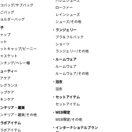
バレエシューズ
コバッグ/サブバッグ
ローファー
ごバッグ
レインシューズ
ョルダーバッグ
シューズ/その他
子
ランジェリー
ャップ
ブラ＆フルバック
ット
ショーツ
ットキャップ/ビーニー
ランジェリー/その他
ャスケット
ルームウェア
ンチング/ベレー帽
ルームウェア
ューティー
ルームウェア/その他
アケア
浴衣
レグランス
浴衣
ップケア
セットアイテム
キンケア
セットアイテム
ンテリア・雑貨
WEB限定
ンテリア・雑貨/その他
WEB限定/その他
ラボアイテム
インターナショナルブラン
ラボアイテム