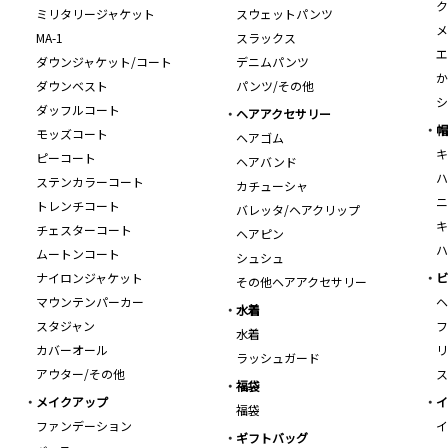
ク
ミリタリージャケット
スウェットパンツ
メ
MA-1
スラックス
エ
ダウンジャケット/コート
デニムパンツ
か
ダウンベスト
パンツ/その他
シ
ダッフルコート
ヘアアクセサリー
帽
モッズコート
ヘアゴム
キ
ピーコート
ヘアバンド
ハ
ステンカラーコート
カチューシャ
ニ
トレンチコート
バレッタ/ヘアクリップ
キ
チェスターコート
ヘアピン
ハ
ムートンコート
シュシュ
ナイロンジャケット
ビ
その他ヘアアクセサリー
マウンテンパーカー
ヘ
水着
スタジャン
フ
水着
カバーオール
リ
ラッシュガード
アウター/その他
ス
福袋
メイクアップ
イ
福袋
ファンデーション
イ
ギフトバッグ