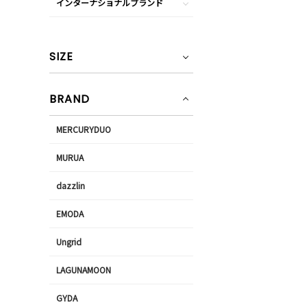
インターナショナルブランド
SIZE
BRAND
MERCURYDUO
MURUA
dazzlin
EMODA
Ungrid
LAGUNAMOON
GYDA