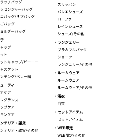
ラッチバッグ
スリッポン
ッセンジャーバッグ
バレエシューズ
コバッグ/サブバッグ
ローファー
ごバッグ
レインシューズ
ョルダーバッグ
シューズ/その他
子
ランジェリー
ャップ
ブラ＆フルバック
ット
ショーツ
ットキャップ/ビーニー
ランジェリー/その他
ャスケット
ルームウェア
ンチング/ベレー帽
ルームウェア
ューティー
ルームウェア/その他
アケア
浴衣
レグランス
浴衣
ップケア
セットアイテム
キンケア
セットアイテム
ンテリア・雑貨
WEB限定
ンテリア・雑貨/その他
WEB限定/その他