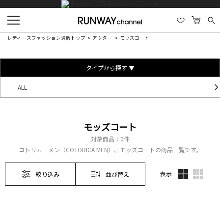
レディースファッション通販トップ
アウター
モッズコート
タイプから探す ▼
ALL
モッズコート
対象商品：
0件
コトリカ メン（COTORICA MEN）、モッズコートの商品一覧です。
表示
絞り込み
並び替え