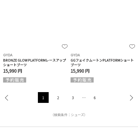
GYDA
GYDA
BRONZE GLOW PLATFORMレースアップ
GGフェイクムートンPLATFORMショート
ショートブーツ
ブーツ
15,990 円
15,990 円
1
2
3
…
6
（検索条件：シューズ）