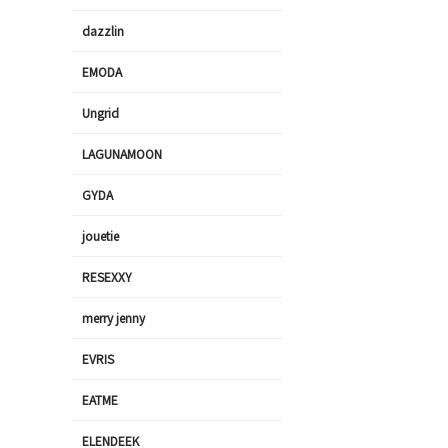
dazzlin
EMODA
Ungrid
LAGUNAMOON
GYDA
jouetie
RESEXXY
merry jenny
EVRIS
EATME
ELENDEEK