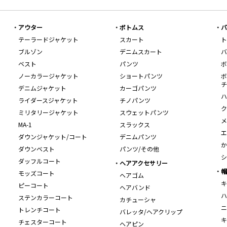
アウター
ボトムス
バ
テーラードジャケット
スカート
ト
ブルゾン
デニムスカート
バ
ベスト
パンツ
ボ
ノーカラージャケット
ショートパンツ
ボ
チ
デニムジャケット
カーゴパンツ
ハ
ライダースジャケット
チノパンツ
ク
ミリタリージャケット
スウェットパンツ
メ
MA-1
スラックス
エ
ダウンジャケット/コート
デニムパンツ
か
ダウンベスト
パンツ/その他
シ
ダッフルコート
ヘアアクセサリー
帽
モッズコート
ヘアゴム
キ
ピーコート
ヘアバンド
ハ
ステンカラーコート
カチューシャ
ニ
トレンチコート
バレッタ/ヘアクリップ
キ
チェスターコート
ヘアピン