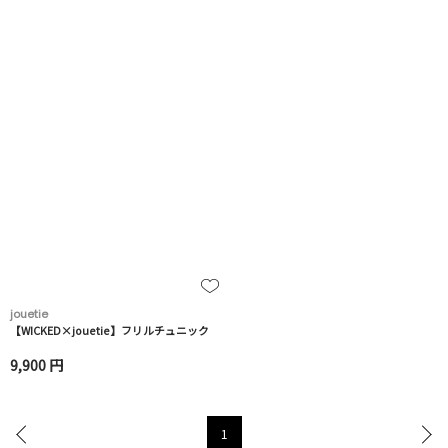
jouetie
【WICKED×jouetie】フリルチュニック
9,900 円
1