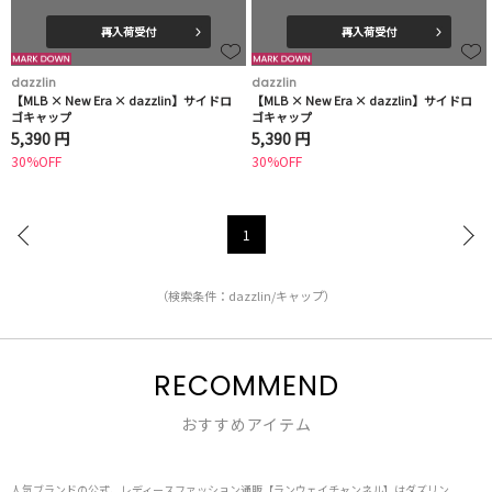
再入荷受付
再入荷受付
dazzlin
dazzlin
【MLB × New Era × dazzlin】サイドロ
【MLB × New Era × dazzlin】サイドロ
ゴキャップ
ゴキャップ
5,390 円
5,390 円
30%OFF
30%OFF
1
（検索条件：dazzlin/キャップ）
RECOMMEND
おすすめアイテム
人気ブランドの公式、レディースファッション通販【ランウェイチャンネル】はダズリン