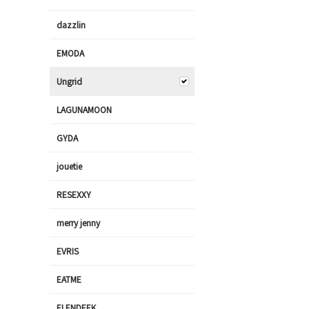
dazzlin
EMODA
Ungrid
LAGUNAMOON
GYDA
jouetie
RESEXXY
merry jenny
EVRIS
EATME
ELENDEEK