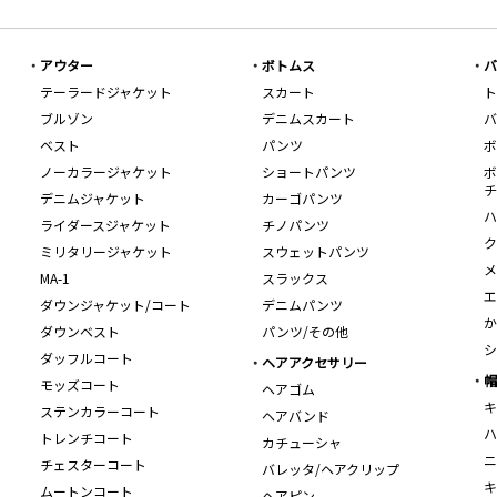
アウター
ボトムス
バ
テーラードジャケット
スカート
ト
ブルゾン
デニムスカート
バ
ベスト
パンツ
ボ
ノーカラージャケット
ショートパンツ
ボ
チ
デニムジャケット
カーゴパンツ
ハ
ライダースジャケット
チノパンツ
ク
ミリタリージャケット
スウェットパンツ
メ
MA-1
スラックス
エ
ダウンジャケット/コート
デニムパンツ
か
ダウンベスト
パンツ/その他
シ
ダッフルコート
ヘアアクセサリー
帽
モッズコート
ヘアゴム
キ
ステンカラーコート
ヘアバンド
ハ
トレンチコート
カチューシャ
ニ
チェスターコート
バレッタ/ヘアクリップ
キ
ムートンコート
ヘアピン