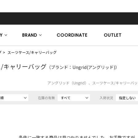
Y
BRAND
COORDINATE
OUTLET
グ
スーツケース/キャリーバッグ
/キャリーバッグ
（ブランド：Ungrid(アングリッド)）
アングリッド（Ungrid）、スーツケース/キャリーバ
め順
在庫の有無
すべて
入荷状況
指定しない
条件に一致する商品は見つかりませんでした。お手数ですが