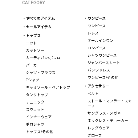
CATEGORY
すべてのアイテム
ワンピース
ワンピース
セールアイテム
ドレス
トップス
オールインワン
ニット
ロンパース
カットソー
シャツワンピース
カーディガン/ボレロ
ジャンパースカート
パーカー
パンツドレス
シャツ・ブラウス
ワンピース/その他
Tシャツ
アクセサリー
キャミソール・ベアトップ
ベルト
タンクトップ
ストール・マフラー・スカ
チュニック
ーフ
スウェット
サングラス・メガネ
インナーウェア
ネックレス・チョーカー
ポロシャツ
レッグウェア
トップス/その他
グローブ