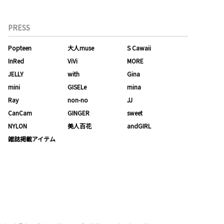
PRESS
Popteen
大人muse
S Cawaii
InRed
ViVi
MORE
JELLY
with
Gina
mini
GISELe
mina
Ray
non-no
JJ
CanCam
GINGER
sweet
NYLON
美人百花
andGIRL
雑誌掲載アイテム