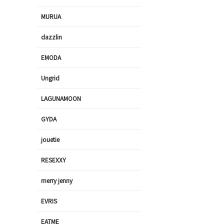
MURUA
dazzlin
EMODA
Ungrid
LAGUNAMOON
GYDA
jouetie
RESEXXY
merry jenny
EVRIS
EATME