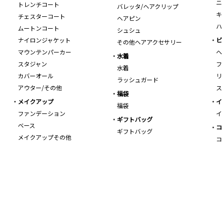
ニ
トレンチコート
バレッタ/ヘアクリップ
キ
チェスターコート
ヘアピン
ハ
ムートンコート
シュシュ
ナイロンジャケット
ビ
その他ヘアアクセサリー
マウンテンパーカー
ヘ
水着
スタジャン
フ
水着
カバーオール
リ
ラッシュガード
アウター/その他
ス
福袋
メイクアップ
イ
福袋
ファンデーション
イ
ギフトバッグ
ベース
コ
ギフトバッグ
メイクアップその他
コ