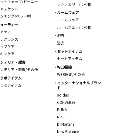
ットキャップ/ビーニー
ランジェリー/その他
ャスケット
ルームウェア
ンチング/ベレー帽
ルームウェア
ューティー
ルームウェア/その他
アケア
浴衣
レグランス
浴衣
ップケア
セットアイテム
キンケア
セットアイテム
ンテリア・雑貨
WEB限定
ンテリア・雑貨/その他
WEB限定/その他
ラボアイテム
インターナショナルブラン
ラボアイテム
ド
adidas
CONVERSE
PUMA
NIKE
Dr.Martens
New Balance