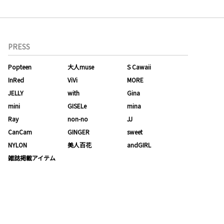
PRESS
Popteen
大人muse
S Cawaii
InRed
ViVi
MORE
JELLY
with
Gina
mini
GISELe
mina
Ray
non-no
JJ
CanCam
GINGER
sweet
NYLON
美人百花
andGIRL
雑誌掲載アイテム