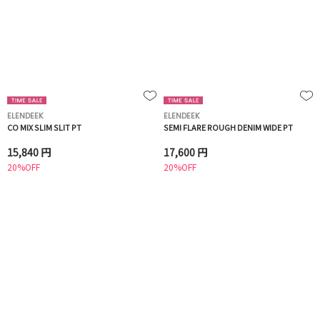
ELENDEEK
ELENDEEK
CO MIX SLIM SLIT PT
SEMI FLARE ROUGH DENIM WIDE PT
15,840 円
17,600 円
20%OFF
20%OFF