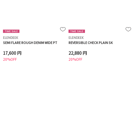
ELENDEEK
ELENDEEK
SEMI FLARE ROUGH DENIM WIDE PT
REVERSIBLE CHECK PLAIN SK
17,600 円
22,880 円
20%OFF
20%OFF