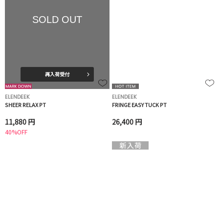
SOLD OUT
再入荷受付
ELENDEEK
ELENDEEK
SHEER RELAX PT
FRINGE EASY TUCK PT
11,880 円
26,400 円
40%OFF