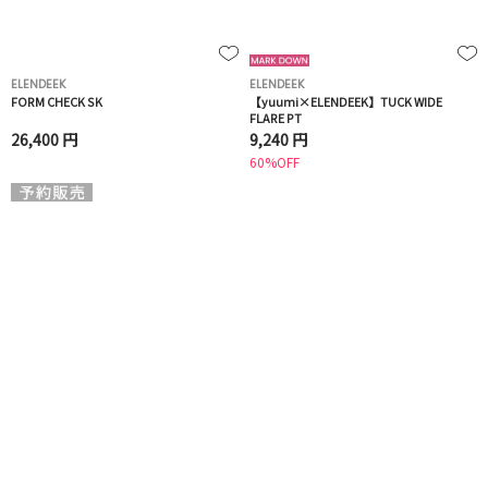
ELENDEEK
ELENDEEK
FORM CHECK SK
【yuumi×ELENDEEK】TUCK WIDE
FLARE PT
26,400 円
9,240 円
60%OFF