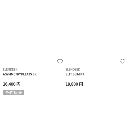
ELENDEEK
ELENDEEK
ASYMMETRY PLEATS SK
SLIT SLIM PT
26,400 円
19,800 円