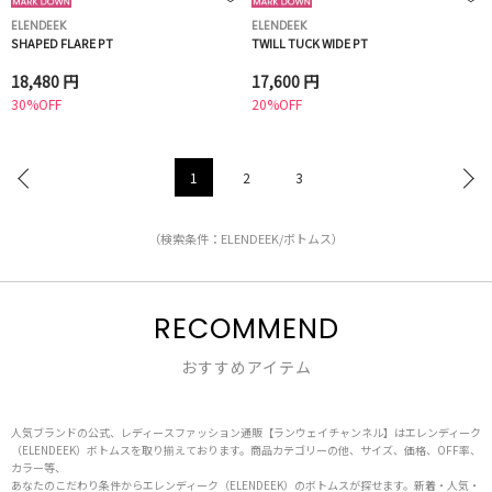
ELENDEEK
ELENDEEK
SHAPED FLARE PT
TWILL TUCK WIDE PT
18,480 円
17,600 円
30%OFF
20%OFF
1
2
3
（検索条件：ELENDEEK/ボトムス）
RECOMMEND
おすすめアイテム
人気ブランドの公式、レディースファッション通販【ランウェイチャンネル】はエレンディーク
（ELENDEEK）ボトムスを取り揃えております。商品カテゴリーの他、サイズ、価格、OFF率、
カラー等、
あなたのこだわり条件からエレンディーク（ELENDEEK）のボトムスが探せます。新着・人気・