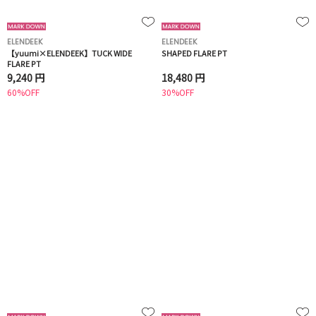
ELENDEEK
ELENDEEK
【yuumi×ELENDEEK】TUCK WIDE
SHAPED FLARE PT
FLARE PT
9,240 円
18,480 円
60%OFF
30%OFF