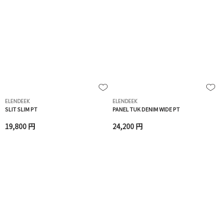
ELENDEEK
ELENDEEK
SLIT SLIM PT
PANEL TUK DENIM WIDE PT
19,800 円
24,200 円