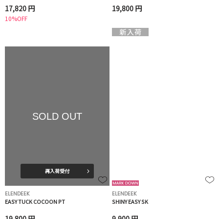
17,820 円
19,800 円
10%OFF
SOLD OUT
再入荷受付
ELENDEEK
ELENDEEK
EASY TUCK COCOON PT
SHINY EASY SK
19,800 円
9,900 円