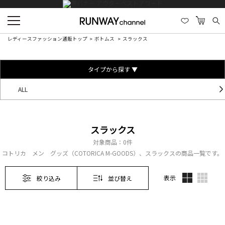
レディースファッション通販トップ
ボトムス
スラックス
タイプから探す ▼
ALL
スラックス
対象商品：
0件
コトリカ メン グッズ（COTORICA M-GOODS）、スラックスの商品一覧です。
表示
絞り込み
並び替え