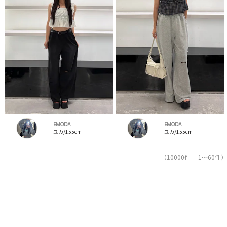
EMODA
EMODA
ユカ/155cm
ユカ/155cm
（10000件｜ 1～60件）
1
2
3
4
5
人気ブランドの公式レディースファッション通販サイトRUNWAY channel【ランウェイチャンネ
ル】はエモダ（EMODA）のスタッフコーデを紹介。新着、人気のアイテムを着こなすためのア
イディア満載！エモダ（EMODA）コーデの参考にしてください。スタッフランキングも必見。