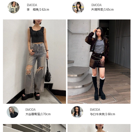
EMODA
EMODA
李 相美/162cm
片岡玲菜/165cm
EMODA
EMODA
大谷亜宥茄/170cm
与口令央奈/160cm