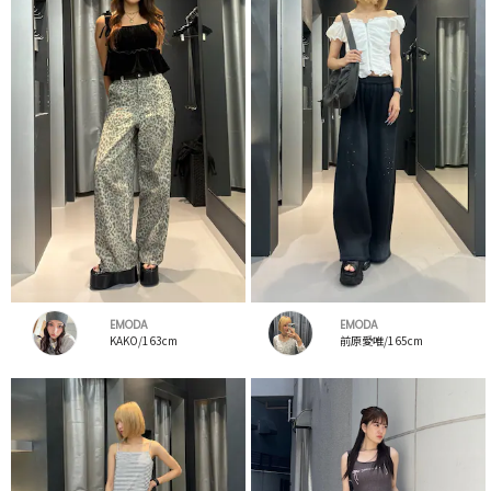
EMODA
EMODA
KAKO/163cm
前原愛唯/165cm