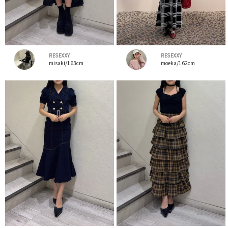
RESEXXY
RESEXXY
misaki/163cm
moeka/162cm