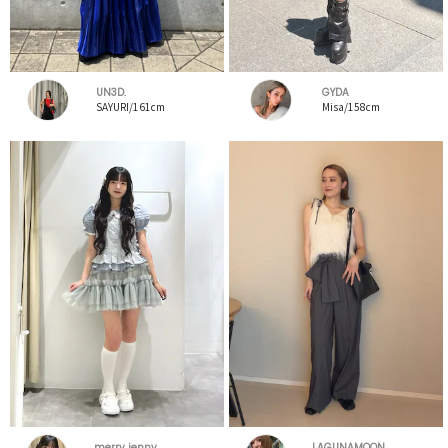
UN3D.
GYDA
SAYURI/161cm
Misa/158cm
merry jenny
LAGUNAMOON