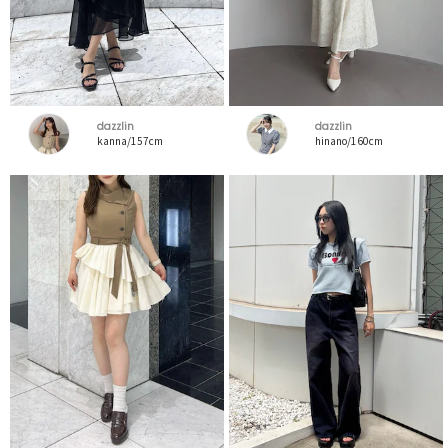
dazzlin
dazzlin
kanna/157cm
hinano/160cm