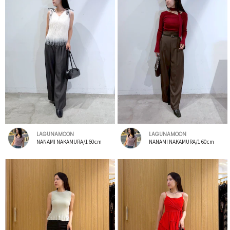
LAGUNAMOON
LAGUNAMOON
NANAMI NAKAMURA/160cm
NANAMI NAKAMURA/160cm