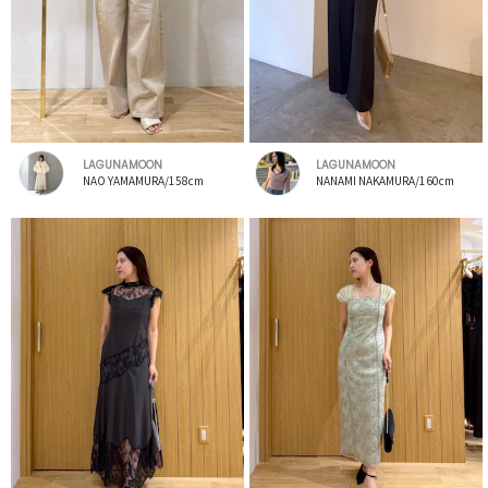
LAGUNAMOON
LAGUNAMOON
NAO YAMAMURA/158cm
NANAMI NAKAMURA/160cm