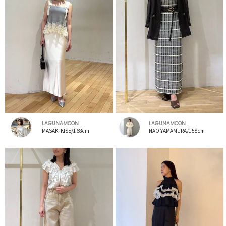
LAGUNAMOON
LAGUNAMOON
MASAKI KISE/168cm
NAO YAMAMURA/158cm