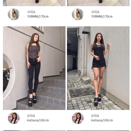
GYDA
GYDA
YURARA/170cm
YURARA/170cm
GYDA
GYDA
katsusa/161cm
katsusa/161cm