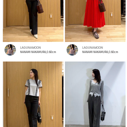
LAGUNAMOON
LAGUNAMOON
NANAMI NAKAMURA/160cm
NANAMI NAKAMURA/160cm