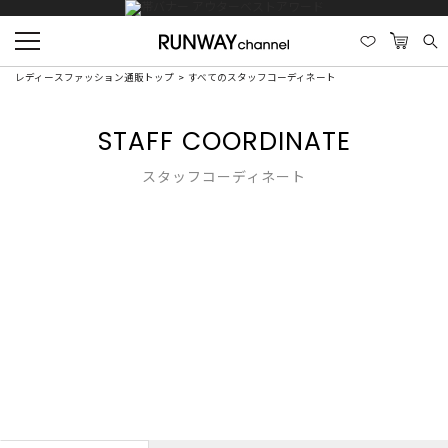
レディースファッション通販トップ
すべてのスタッフコーディネート
STAFF COORDINATE
スタッフコーディネート