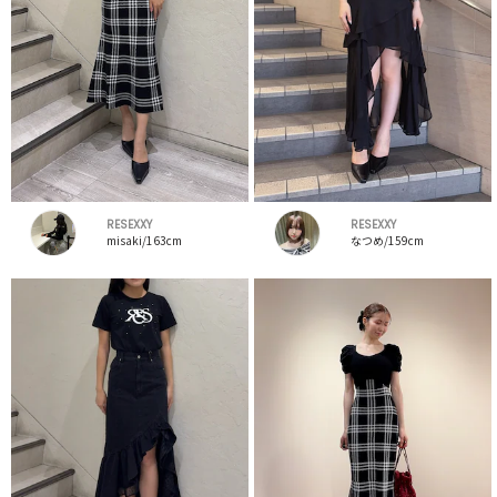
RESEXXY
RESEXXY
misaki/163cm
なつめ/159cm