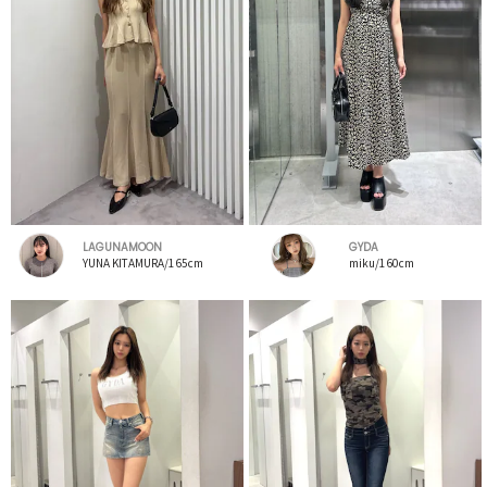
LAGUNAMOON
GYDA
YUNA KITAMURA/165cm
miku/160cm