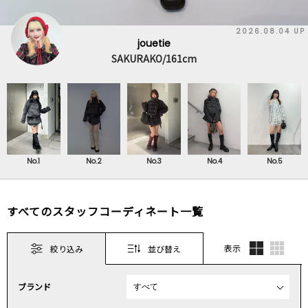
2026.08.04 UP
jouetie
SAKURAKO/161cm
No.1
No.2
No.3
No.4
No.5
すべてのスタッフコーディネート一覧
表示
絞り込み
並び替え
ブランド