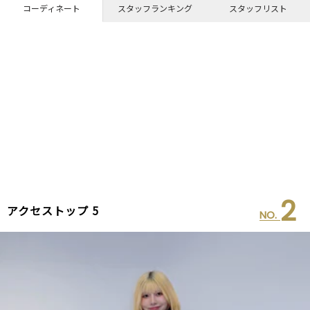
コーディネート
スタッフランキング
スタッフリスト
2
アクセストップ 5
NO.