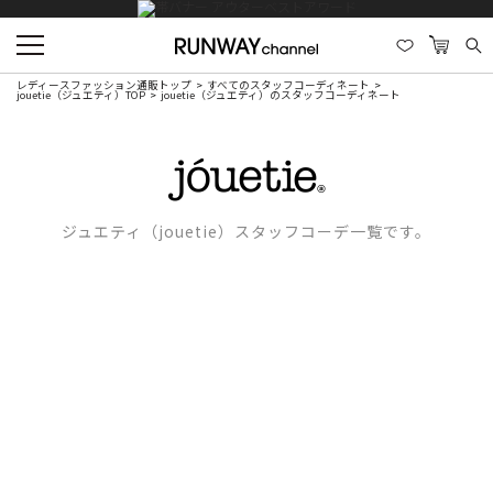
レディースファッション通販トップ
すべてのスタッフコーディネート
jouetie（ジュエティ）TOP
jouetie（ジュエティ）のスタッフコーディネート
ジュエティ（jouetie）スタッフコーデ一覧です。