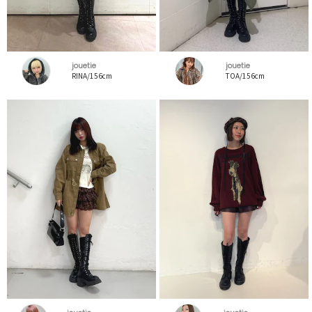
jouetie
jouetie
RINA/156cm
TOA/156cm