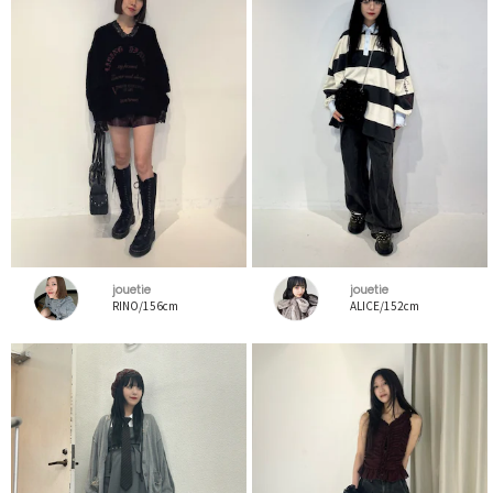
jouetie
jouetie
RINO/156cm
ALICE/152cm