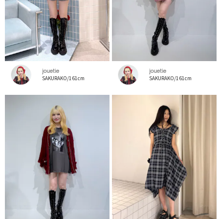
jouetie
jouetie
SAKURAKO/161cm
SAKURAKO/161cm