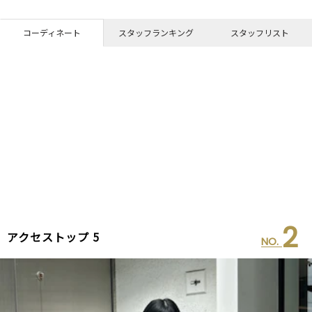
コーディネート
スタッフランキング
スタッフリスト
2
アクセストップ 5
NO.