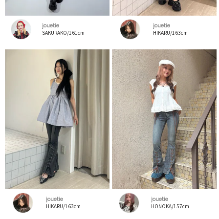
jouetie
jouetie
SAKURAKO/161cm
HIKARU/163cm
jouetie
jouetie
HIKARU/163cm
HONOKA/157cm