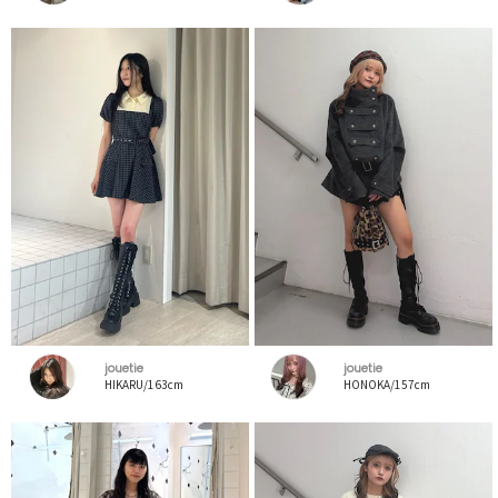
jouetie
jouetie
HIKARU/163cm
HONOKA/157cm