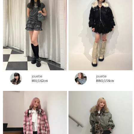
jouetie
jouetie
MIU/162cm
RINO/156cm