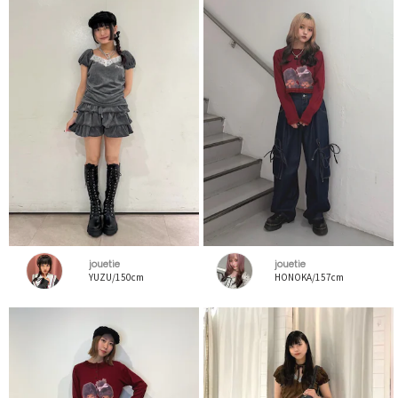
jouetie
jouetie
YUZU/150cm
HONOKA/157cm