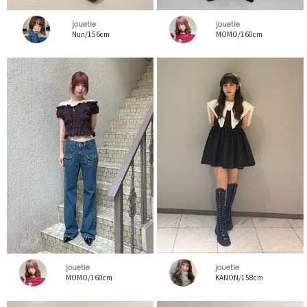
jouetie
jouetie
Nun/156cm
MOMO/160cm
jouetie
jouetie
MOMO/160cm
KANON/158cm