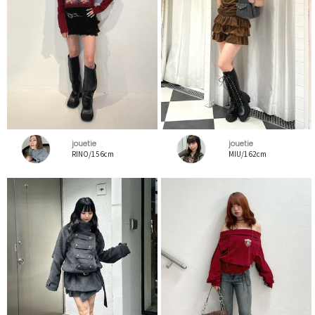
jouetie
jouetie
RINO/156cm
MIU/162cm