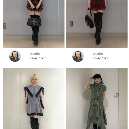
jouetie
jouetie
RINA/156cm
RINA/156cm