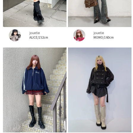
jouetie
jouetie
ALICE/152cm
MOMO/160cm