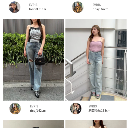
EVRIS
EVRIS
Meiri/161cm
rina/162cm
EVRIS
EVRIS
rina/162cm
原田玲奈/153cm