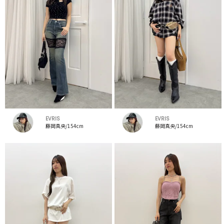
EVRIS
EVRIS
藤岡真央/154cm
藤岡真央/154cm