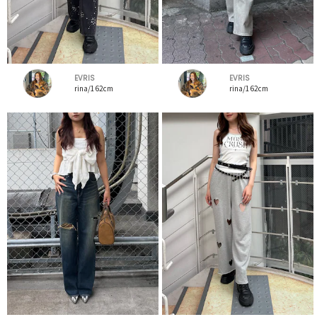
EVRIS
EVRIS
rina/162cm
rina/162cm