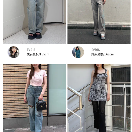
EVRIS
EVRIS
黒石夏帆/155cm
齊藤愛奈/162cm