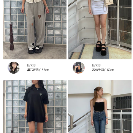
EVRIS
EVRIS
黒石夏帆/155cm
高松千彩/160cm