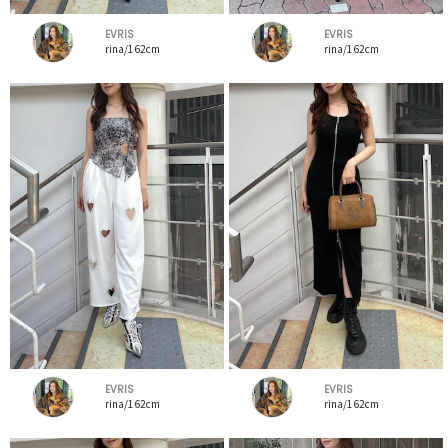
EVRIS
EVRIS
rina/162cm
rina/162cm
EVRIS
EVRIS
rina/162cm
rina/162cm