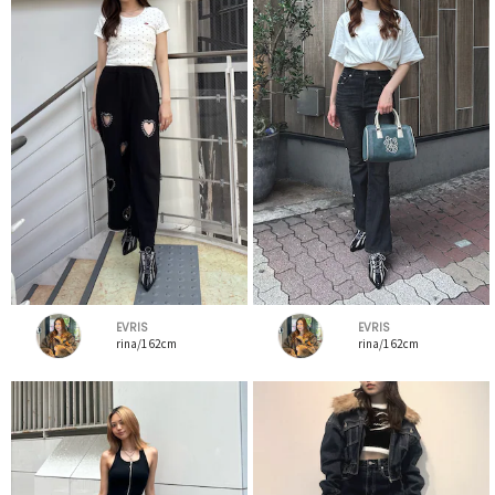
EVRIS
EVRIS
rina/162cm
rina/162cm