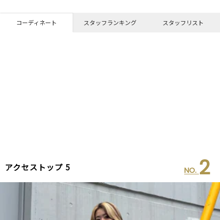
コーディネート
スタッフランキング
スタッフリスト
2
アクセストップ 5
NO.