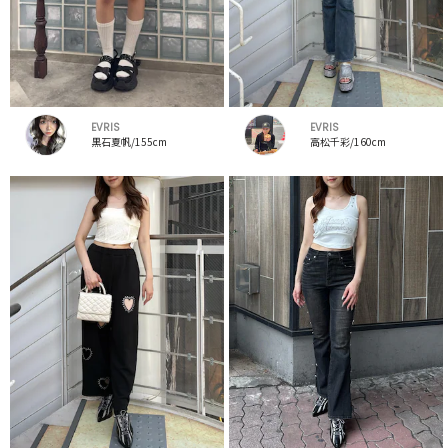
EVRIS
EVRIS
黒石夏帆/155cm
高松千彩/160cm