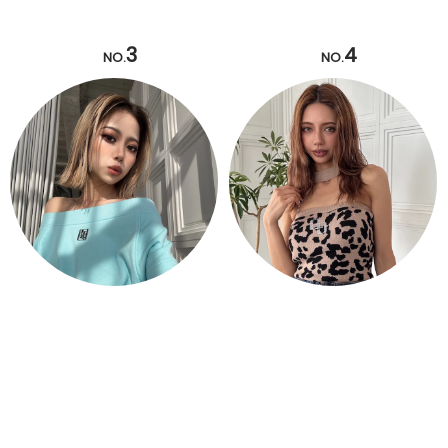
3
4
NO.
NO.