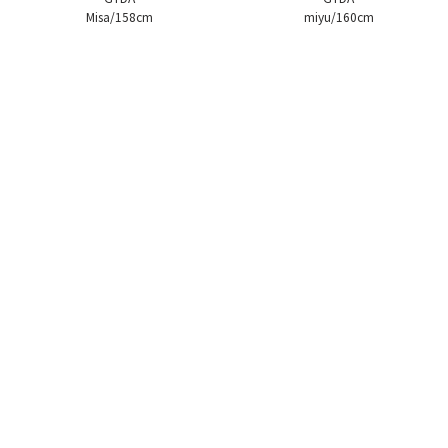
Misa/158cm
miyu/160cm