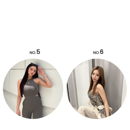
5
6
NO.
NO.