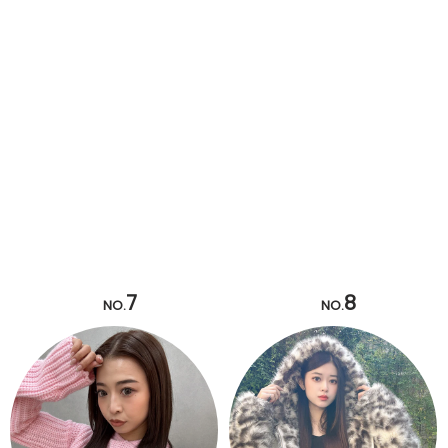
7
8
NO.
NO.