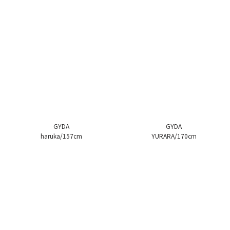
GYDA
GYDA
haruka/157cm
YURARA/170cm