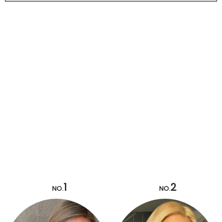
1
2
NO.
NO.