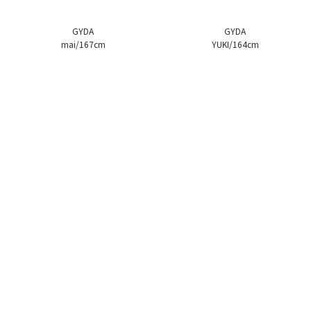
GYDA
GYDA
mai/167cm
YUKI/164cm