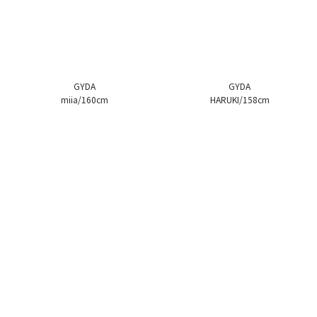
GYDA
GYDA
miia/160cm
HARUKI/158cm