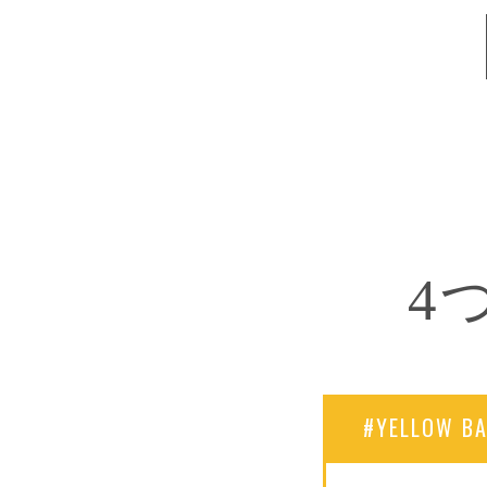
4
#YELLOW BA