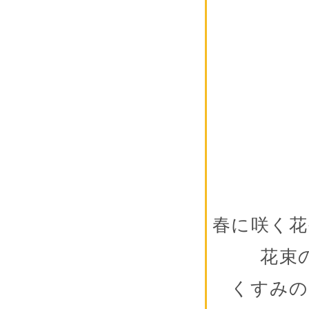
春に咲く
花束
くすみの