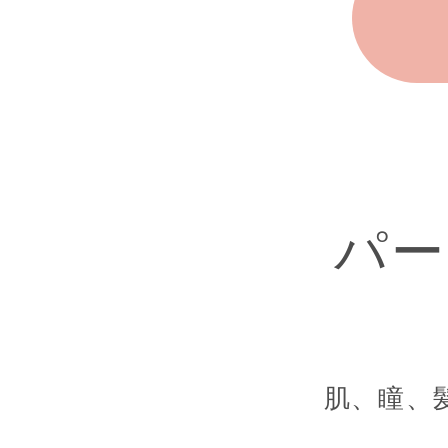
パー
肌、瞳、