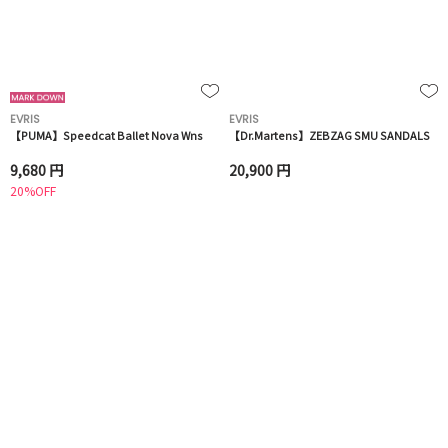
EVRIS
EVRIS
【PUMA】Speedcat Ballet Nova Wns
【Dr.Martens】ZEBZAG SMU SANDALS
9,680 円
20,900 円
20%OFF