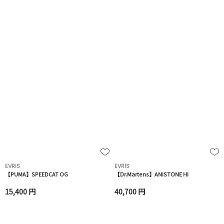
EVRIS
EVRIS
【PUMA】SPEEDCAT OG
【Dr.Martens】ANISTONE HI
15,400 円
40,700 円