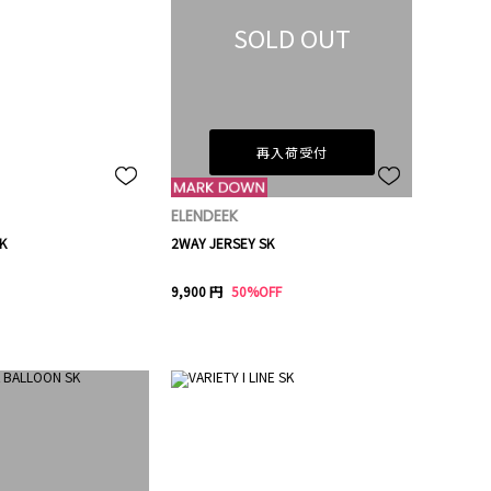
SOLD OUT
再入荷受付
ELENDEEK
K
2WAY JERSEY SK
9,900 円
50%OFF