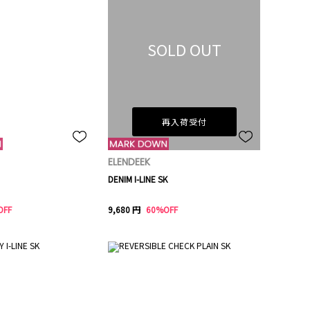
SOLD OUT
再入荷受付
ELENDEEK
DENIM I-LINE SK
OFF
9,680 円
60%OFF