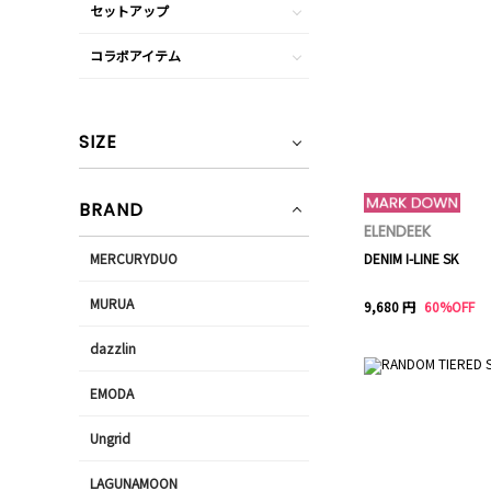
セットアップ
コラボアイテム
SIZE
BRAND
ELENDEEK
MERCURYDUO
DENIM I-LINE SK
MURUA
9,680 円
60%OFF
dazzlin
EMODA
Ungrid
LAGUNAMOON