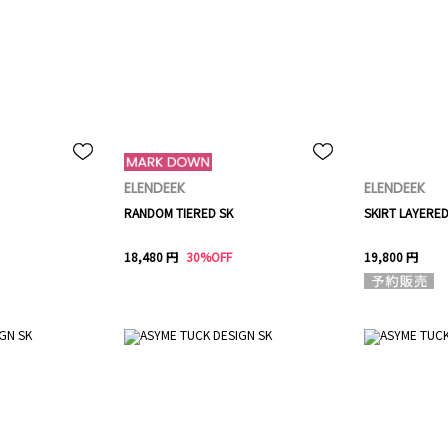
ELENDEEK
ELENDEEK
RANDOM TIERED SK
SKIRT LAYERE
18,480 円
30%OFF
19,800 円