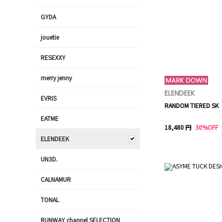
GYDA
jouetie
RESEXXY
merry jenny
ELENDEEK
EVRIS
RANDOM TIERED SK
EATME
18,480 円
30%OFF
ELENDEEK
UN3D.
CALNAMUR
TONAL
RUNWAY channel SELECTION