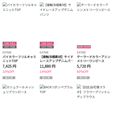
EATME
EATME
EATME
バイカラーフリルキャミ
【接触冷感素材】サイド
テーラードカラーアシン
ニットTOP
レースアップデニムパン
メトリーワンピース
ツ
7,425 円
11,880 円
5,720 円
10%OFF
10%OFF
60%OFF