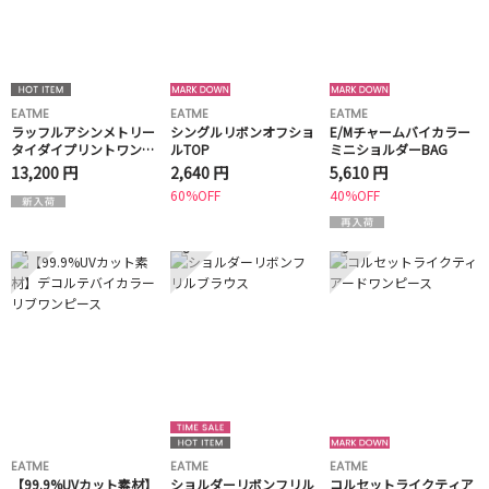
EATME
EATME
EATME
ラッフルアシンメトリー
シングルリボンオフショ
E/Mチャームバイカラー
タイダイプリントワンピ
ルTOP
ミニショルダーBAG
ース
13,200 円
2,640 円
5,610 円
60%OFF
40%OFF
7
8
9
EATME
EATME
EATME
【99.9%UVカット素材】
ショルダーリボンフリル
コルセットライクティア