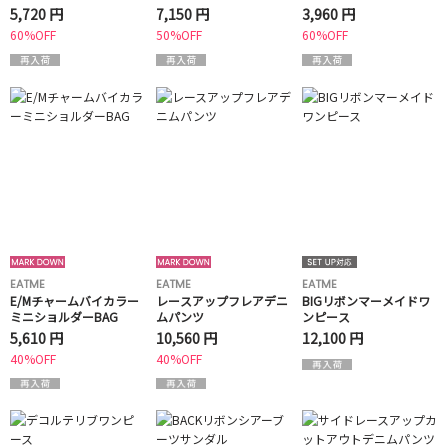
ラウス
5,720 円
7,150 円
3,960 円
60%OFF
50%OFF
60%OFF
EATME
EATME
EATME
E/Mチャームバイカラー
レースアップフレアデニ
BIGリボンマーメイドワ
ミニショルダーBAG
ムパンツ
ンピース
5,610 円
10,560 円
12,100 円
40%OFF
40%OFF