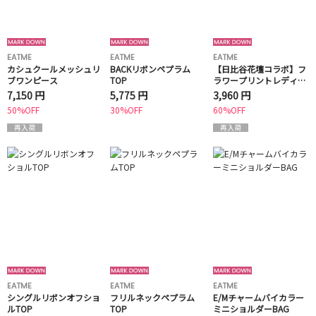
EATME
EATME
EATME
カシュクールメッシュリ
BACKリボンペプラム
【日比谷花壇コラボ】フ
ブワンピース
TOP
ラワープリントレディブ
ラウス
7,150 円
5,775 円
3,960 円
50%OFF
30%OFF
60%OFF
EATME
EATME
EATME
シングルリボンオフショ
フリルネックペプラム
E/Mチャームバイカラー
ルTOP
TOP
ミニショルダーBAG