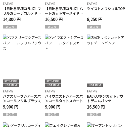
EATME
EATME
EATME
【日比谷花壇コラボ】フ
【日比谷花壇コラボ】ハ
ツイストオフショルTOP
リルカラーデコルテドッ
ートカットマーメイドワ
キングワンピース
ンピース
14,300 円
16,500 円
8,250 円
EATME
EATME
EATME
パフスリーブシアースパ
ハイウエストシアースパ
BACKリボンカットアウ
ンコールフリルブラウス
ンコールタイトスカート
トデニムパンツ
9,900 円
9,900 円
16,500 円