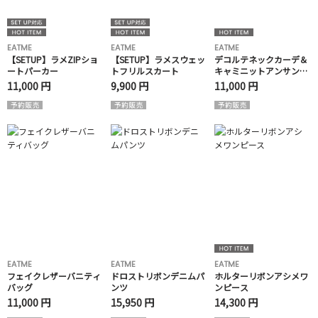
EATME
EATME
EATME
【SETUP】ラメZIPショ
【SETUP】ラメスウェッ
デコルテネックカーデ＆
ートパーカー
トフリルスカート
キャミニットアンサンブ
ル
11,000 円
9,900 円
11,000 円
EATME
EATME
EATME
フェイクレザーバニティ
ドロストリボンデニムパ
ホルターリボンアシメワ
バッグ
ンツ
ンピース
11,000 円
15,950 円
14,300 円