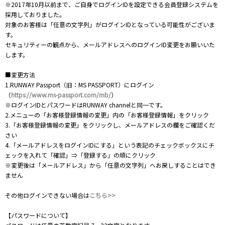
※2017年10月以前まで、ご自身でログインIDを設定できる会員登録システムを
採用しておりました。
対象のお客様は「任意の文字列」がログインIDとなっている可能性がございま
す。
セキュリティーの観点から、メールアドレスへのログインID変更をお願いいた
します。
■変更方法
1.RUNWAY Passport（旧：MS PASSPORT）にログイン
（
https://www.ms-passport.com/mb/
）
※ログインIDとパスワードはRUNWAY channelと同一です。
2.メニューの「お客様登録情報の変更」内の「お客様登録情報」をクリック
3.「お客様登録情報の変更」をクリックし、メールアドレスの欄をご確認くだ
さい
4.「メールアドレスをログインIDにする」という表記のチェックボックスにチ
ェックを入れて「確認」⇒「登録する」の順にクリック
※変更後は「メールアドレス」から「任意の文字列」へお戻しすることはでき
ません
その他ログインできない場合は
こちら>>
【パスワードについて】