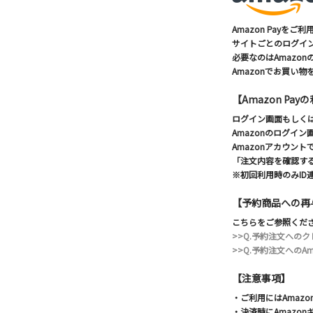
Amazon Pay
サイトごとのログイン
必要なのはAmazo
Amazonでお買い物
【Amazon Pa
ログイン画面もしくは
Amazonのログイ
Amazonアカウ
「注文内容を確認す
※初回利用時のみI
【予約商品への再
こちらをご参照くだ
>>Q.予約注文へのク
>>Q.予約注文へのA
【注意事項】
・ご利用にはAmaz
・決済時にAmazo