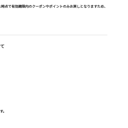
した時点で有効期限内のクーポンやポイントのみお戻しとなりますため、
て
す。