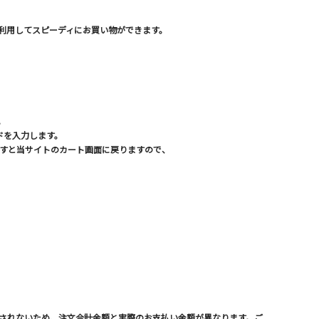
先を利用してスピーディにお買い物ができます。
。
ドを入力します。
ますと当サイトのカート画面に戻りますので、
反映されないため、注文合計金額と実際のお支払い金額が異なります。ご