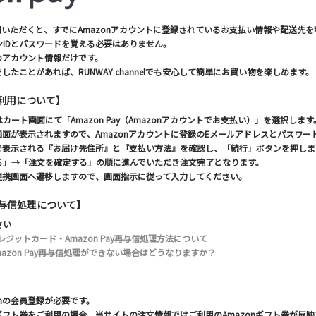
をご利用いただくと、すでにAmazonアカウントに登録されているお支払い情報や配送
IDとパスワードを覚える必要はありません。
nのアカウント情報だけです。
をしたことがあれば、RUNWAY channelでも安心して簡単にお買い物を楽しめます。
yの利用について】
カート画面にて「Amazon Pay（Amazonアカウントでお支払い）」を選択します
ン画面が表示されますので、Amazonアカウントに登録のEメールアドレスとパスワー
ントで表示される『お届け先住所』と『支払い方法』を確認し、「続行」ボタンを押し
る」→「注文を確定する」の順に進んでいただき注文完了となります。
D連携画面へ遷移しますので、画面指示に従って入力してください。
与信処理について】
さい
レジットカード・Amazon Pay再与信処理方法について
mazon Pay再与信処理ができない場合はどうなりますか？
onの会員登録が必要です。
nギフト券をご利用の場合、当サイトの注文情報ではご利用のAmazonギフト券が