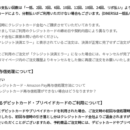
支払い回数は「一括、2回、3回、6回、10回、12回、18回、24回、リボ払い」
ードにより、分割払いがご利用いただけない場合もございます。(DINERSは一括払
送時にクレジットカード会社へご請求させていただいております。
きましてはご利用のクレジットカードの締め日や契約内容により異なります。
ード会社に直接お問い合わせください。
クレジット決済エラー」と表示されているご注文は、決済が正常に完了せずご注文が
をご利用のご注文が「クレジット決済エラー」になった場合には、キャンセルが完了
はマイページ内のご注文履歴よりキャンセルをした後に再度ご注文をお願いいたしま
与信処理について】
さい
レジットカード・Amazon Pay再与信処理方法について
クレジットカード再与信処理ができない場合はどうなりますか？
るデビットカード・プリペイドカードのご利用について】
にデビットカードやプリペイドカードを利用された場合、ご注文時の初回与信処理時
ましたら、初回与信時の引き落とし分はクレジットカード会社よりご返金されますが
をいただくことがございますため、予約商品ご注文時には、デビットカードやプリペ