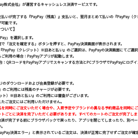
ayPay株式会社」が運営するキャッシュレス決済サービスです。
払いが完了する『PayPay（残高）』支払いと、翌月まとめて払いの『PayPay
が可能です。
について】
Pay」を選択します。
で「注文を確定する」ボタンを押すと、PayPay決済画面が表示されます。
』『PayPay（クレジット）※旧あと払い』のご選択は、PayPayの決済画面にてご選
ご利用の場合：PayPayアプリが起動します。
合：QRコードをPayPayアプリでスキャンする方法とPCブラウザでPayPayにロ
アプリのダウンロードおよび会員登録が必要です。
高）』のご利用には残高のチャージが必要です。
レジット）※旧あと払い』のご利用には審査がございます。
えたご注文にはご利用いただけません。
品を同時にご注文いただく場合や、入荷予定やブランドの異なる予約商品を同時にご
ートごとに決済を完了いただく必要があります。すべてのカートのご注文が完了しま
決済が完了する前にブラウザバックで戻ったり、アプリを閉じてしまったり、別ペー
い。
ayPay決済エラー」と表示されているご注文は、決済が正常に完了せずご注文が確