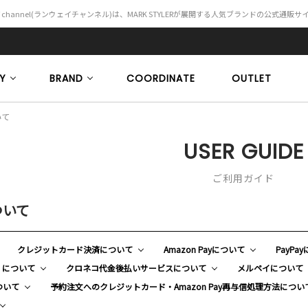
Y channel(ランウェイチャンネル)は、MARK STYLERが展開する人気ブランドの公式通販
Y
BRAND
COORDINATE
OUTLET
いて
USER GUIDE
ご利用ガイド
ついて
クレジットカード決済について
Amazon Payについて
PayPa
）について
クロネコ代金後払いサービスについて
メルペイについて
ついて
予約注文へのクレジットカード・Amazon Pay再与信処理方法につい