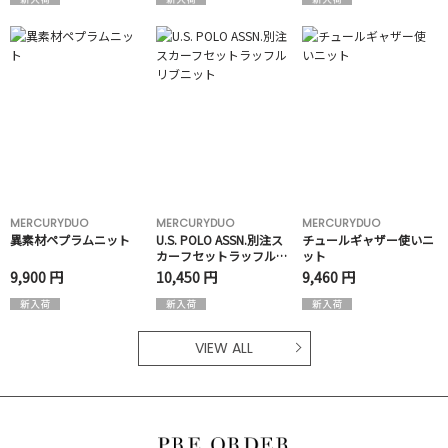
MERCURYDUO
MERCURYDUO
MERCURYDUO
異素材ペプラムニット
U.S. POLO ASSN.別注ス
チュールギャザー使いニ
カーフセットラッフルリ
ット
ブニット
9,900 円
10,450 円
9,460 円
VIEW ALL