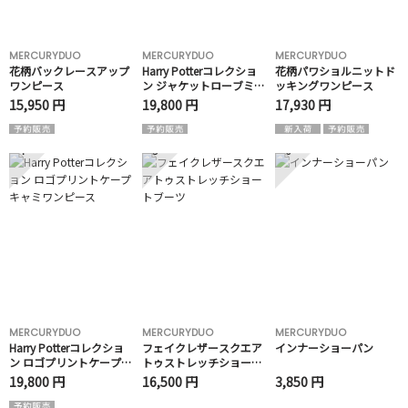
MERCURYDUO
MERCURYDUO
MERCURYDUO
花柄バックレースアップ
Harry Potterコレクショ
花柄パワショルニットド
ワンピース
ン ジャケットローブミニ
ッキングワンピース
ワンピース
15,950 円
19,800 円
17,930 円
4
5
6
MERCURYDUO
MERCURYDUO
MERCURYDUO
Harry Potterコレクショ
フェイクレザースクエア
インナーショーパン
ン ロゴプリントケープキ
トゥストレッチショート
ャミワンピース
ブーツ
19,800 円
16,500 円
3,850 円