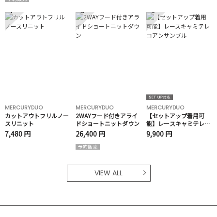
7
8
9
MERCURYDUO
MERCURYDUO
MERCURYDUO
カットアウトフリルノー
2WAYフード付きアライ
【セットアップ着用可
スリニット
ドショートニットダウン
能】レースキャミテレコ
アンサンブル
7,480 円
26,400 円
9,900 円
VIEW ALL