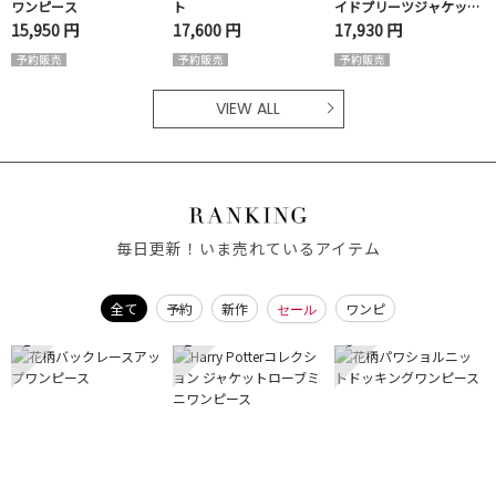
ワンピース
ト
イドプリーツジャケット
ワンピ
15,950 円
17,600 円
17,930 円
VIEW ALL
毎日更新！いま売れているアイテム
全て
予約
新作
ワンピ
セール
1
2
3