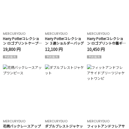
MERCURYDUO
MERCURYDUO
MERCURYDUO
Harry Potterコレクショ
Harry Potterコレクショ
Harry Potterコレクショ
ン ロゴプリントケープキ
ン ３連ショルダーバッグ
ン ロゴプリント巾着ギャ
ャミワンピース
ザーバッグ
19,800 円
12,100 円
10,450 円
MERCURYDUO
MERCURYDUO
MERCURYDUO
花柄バックレースアップ
ダブルブレストジャケッ
フィットアンドフレアサ