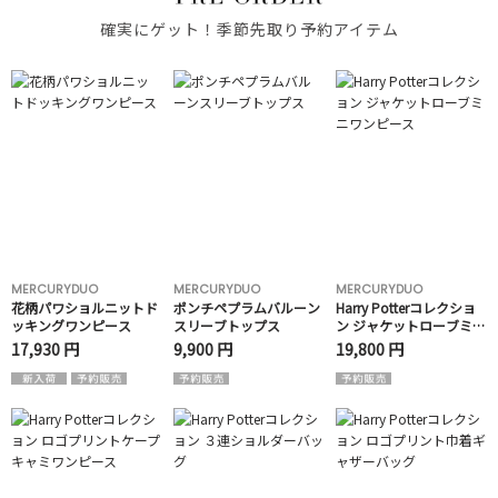
確実にゲット！季節先取り予約アイテム
MERCURYDUO
MERCURYDUO
MERCURYDUO
花柄パワショルニットド
ポンチペプラムバルーン
Harry Potterコレクショ
ッキングワンピース
スリーブトップス
ン ジャケットローブミニ
ワンピース
17,930 円
9,900 円
19,800 円