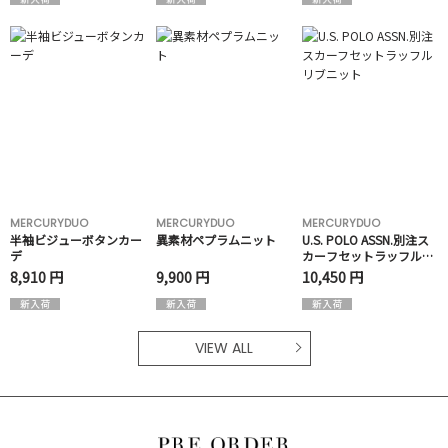
MERCURYDUO
MERCURYDUO
MERCURYDUO
半袖ビジューボタンカー
異素材ペプラムニット
U.S. POLO ASSN.別注ス
デ
カーフセットラッフルリ
ブニット
8,910 円
9,900 円
10,450 円
VIEW ALL