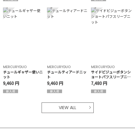
7
8
9
MERCURYDUO
MERCURYDUO
MERCURYDUO
チュールギャザー使いニ
チュールティアードニッ
サイドビジューボタンシ
ット
ト
ョートパフスリーブニッ
ト
9,460 円
9,460 円
7,480 円
VIEW ALL