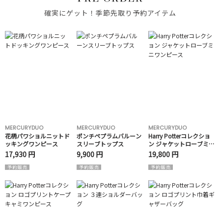
確実にゲット！季節先取り予約アイテム
MERCURYDUO
MERCURYDUO
MERCURYDUO
花柄パワショルニットド
ポンチペプラムバルーン
Harry Potterコレクショ
ッキングワンピース
スリーブトップス
ン ジャケットローブミニ
ワンピース
17,930 円
9,900 円
19,800 円