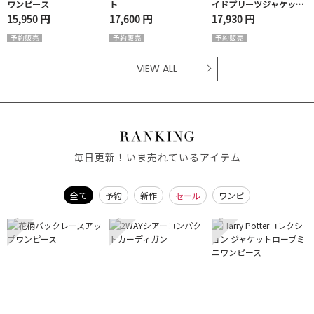
ワンピース
ト
イドプリーツジャケット
ワンピ
15,950 円
17,600 円
17,930 円
VIEW ALL
毎日更新！いま売れているアイテム
全て
予約
新作
ワンピ
セール
1
2
3