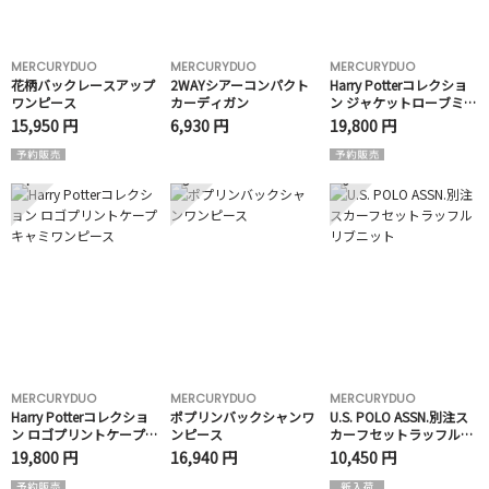
MERCURYDUO
MERCURYDUO
MERCURYDUO
花柄バックレースアップ
2WAYシアーコンパクト
Harry Potterコレクショ
ワンピース
カーディガン
ン ジャケットローブミニ
ワンピース
15,950 円
6,930 円
19,800 円
4
5
6
MERCURYDUO
MERCURYDUO
MERCURYDUO
Harry Potterコレクショ
ポプリンバックシャンワ
U.S. POLO ASSN.別注ス
ン ロゴプリントケープキ
ンピース
カーフセットラッフルリ
ャミワンピース
ブニット
19,800 円
16,940 円
10,450 円