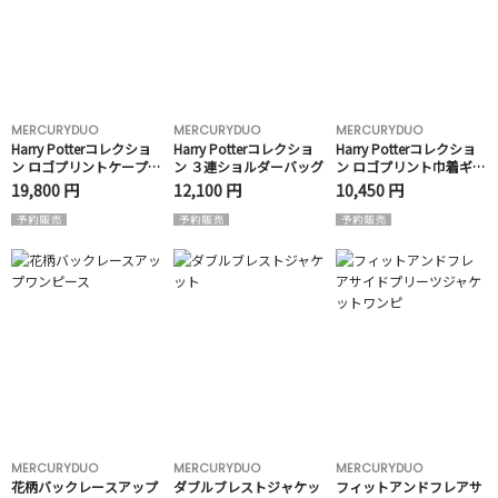
MERCURYDUO
MERCURYDUO
MERCURYDUO
Harry Potterコレクショ
Harry Potterコレクショ
Harry Potterコレクショ
ン ロゴプリントケープキ
ン ３連ショルダーバッグ
ン ロゴプリント巾着ギャ
ャミワンピース
ザーバッグ
19,800 円
12,100 円
10,450 円
MERCURYDUO
MERCURYDUO
MERCURYDUO
花柄バックレースアップ
ダブルブレストジャケッ
フィットアンドフレアサ