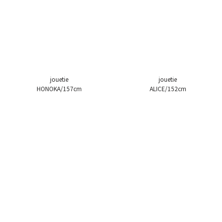
jouetie
jouetie
HONOKA/157cm
ALICE/152cm