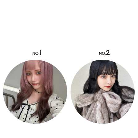
1
2
NO.
NO.