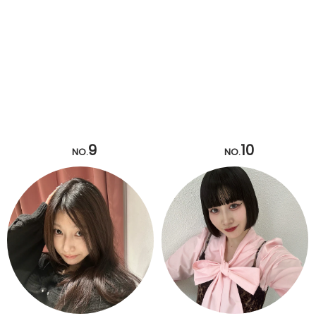
9
10
NO.
NO.