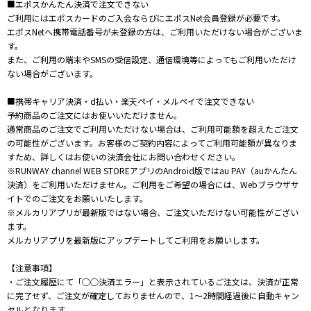
■エポスかんたん決済で注文できない
ご利用にはエポスカードのご入会ならびにエポスNet会員登録が必要です。
エポスNetへ携帯電話番号が未登録の方は、ご利用いただけない場合がございま
す。
また、ご利用の端末やSMSの受信設定、通信環境等によってもご利用いただけ
ない場合がございます。
■携帯キャリア決済・d払い・楽天ペイ・メルペイで注文できない
予約商品のご注文にはお使いいただけません。
通常商品のご注文でご利用いただけない場合は、ご利用可能額を超えたご注文
の可能性がございます。お客様のご契約内容によってご利用可能額が異なりま
すため、詳しくはお使いの決済会社にお問い合わせください。
※RUNWAY channel WEB STOREアプリのAndroid版ではau PAY（auかんたん
決済）をご利用いただけません。ご利用をご希望の場合には、Webブラウザサ
イトでのご注文をお願いいたします。
※メルカリアプリが最新版ではない場合、ご注文いただけない可能性がござい
ます。
メルカリアプリを最新版にアップデートしてご利用をお願いします。
【注意事項】
・ご注文履歴にて「○○決済エラー」と表示されているご注文は、決済が正常
に完了せず、ご注文が確定しておりませんので、1～2時間経過後に自動キャン
セルとなります。